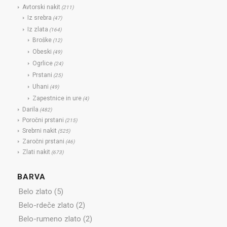
Avtorski nakit
(211)
Iz srebra
(47)
Iz zlata
(164)
Broške
(12)
Obeski
(49)
Ogrlice
(24)
Prstani
(25)
Uhani
(49)
Zapestnice in ure
(4)
Darila
(482)
Poročni prstani
(215)
Srebrni nakit
(525)
Zaročni prstani
(46)
Zlati nakit
(673)
BARVA
Belo zlato
(5)
Belo-rdeče zlato
(2)
Belo-rumeno zlato
(2)