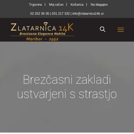
Trgovina
Moj račun
Košarica
Na blagajno
02 252 36 36
|
031 217 332
|
info@zlatarnica14k.si
Brezčasni zakladi
ustvarjeni s strastjo