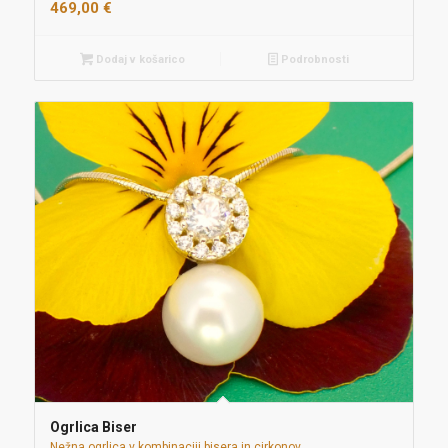
469,00
€
Dodaj v košarico
Podrobnosti
Ogrlica Biser
Nežna ogrlica v kombinaciji bisera in cirkonov.