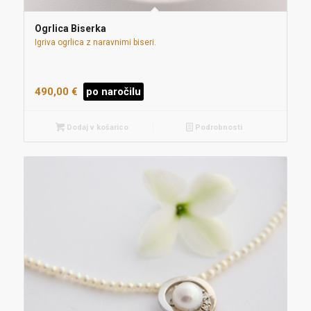
Ogrlica Biserka
Igriva ogrlica z naravnimi biseri.
490,00
€
po naročilu
Dodaj v košarico
Podrobnosti