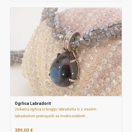
Ogrlica Labradorit
Unikatna ogrlica iz krogljic labradorita in z visečim
labradoritom prelivajočih se modro-srebrnih…
389,00
€