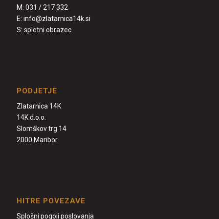
M:
031 / 217 332
E:
info@zlatarnica14k.si
S:
spletni obrazec
PODJETJE
Zlatarnica 14K
14K d.o.o.
Slomškov trg 14
2000 Maribor
HITRE POVEZAVE
Splošni pogoji poslovanja