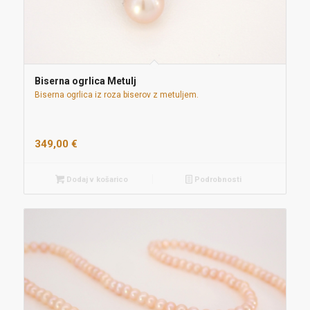
Biserna ogrlica Metulj
Biserna ogrlica iz roza biserov z metuljem.
349,00
€
Dodaj v košarico
Podrobnosti