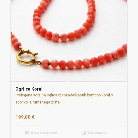
Ogrlica Koral
Prefinjena koralna oglica iz roza-belkastih bamboo koral s
sponko iz rumenega zlata.…
199,00
€
Dodaj v košarico
Podrobnosti