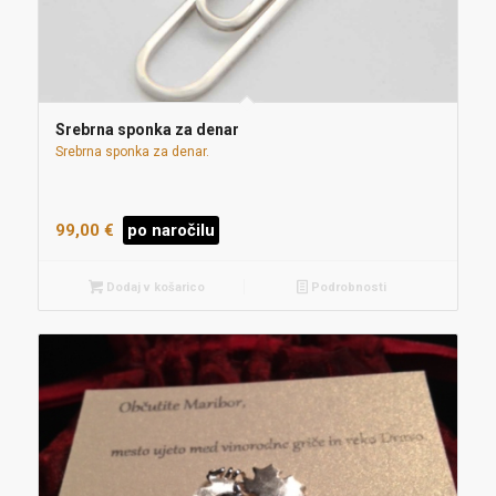
Srebrna sponka za denar
Srebrna sponka za denar.
99,00
€
po naročilu
Dodaj v košarico
Podrobnosti