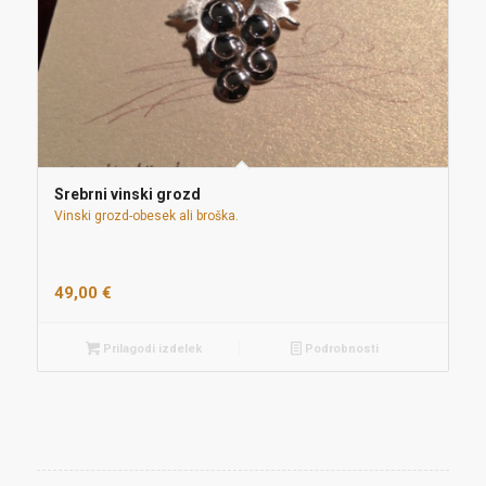
Srebrni vinski grozd
Vinski grozd-obesek ali broška.
49,00
€
Prilagodi izdelek
Podrobnosti