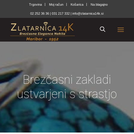
Trgovina
Moj račun
Košarica
Na blagajno
02 252 36 36
|
031 217 332
|
info@zlatarnica14k.si
Brezčasni zakladi
ustvarjeni s strastjo