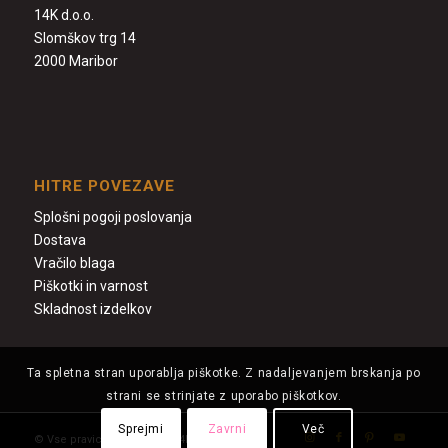
14K d.o.o.
Slomškov trg 14
2000 Maribor
HITRE POVEZAVE
Splošni pogoji poslovanja
Dostava
Vračilo blaga
Piškotki in varnost
Skladnost izdelkov
Ta spletna stran uporablja piškotke. Z nadaljevanjem brskanja po
strani se strinjate z uporabo piškotkov.
Sprejmi
Zavrni
Več
© Vse pravice - Zlatarnica 14k