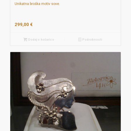
Unikatna broška motiv sove.
299,00
€
Dodaj v košarico
Podrobnosti