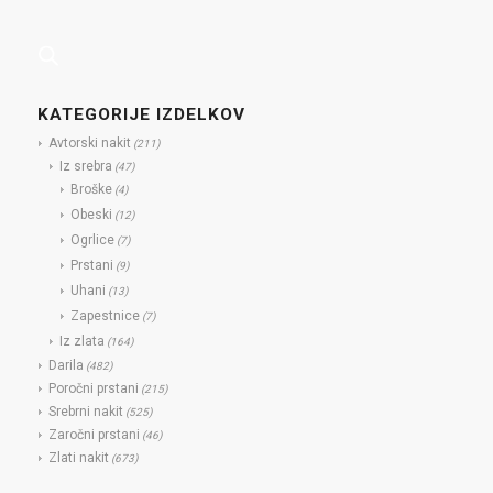
KATEGORIJE IZDELKOV
Avtorski nakit
(211)
Iz srebra
(47)
Broške
(4)
Obeski
(12)
Ogrlice
(7)
Prstani
(9)
Uhani
(13)
Zapestnice
(7)
Iz zlata
(164)
Darila
(482)
Poročni prstani
(215)
Srebrni nakit
(525)
Zaročni prstani
(46)
Zlati nakit
(673)