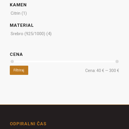
KAMEN
Citrin
(1)
MATERIAL
Srebro (925/1000)
(4)
CENA
Filtriraj
Cena:
40 €
—
300 €
ODPIRALNI ČAS