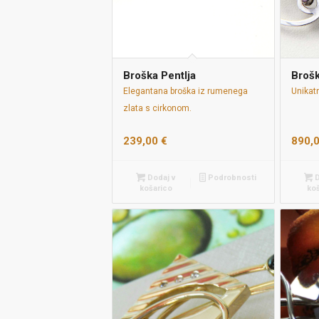
Broška Pentlja
Brošk
Elegantana broška iz rumenega
Unikatn
zlata s cirkonom.
239,00
€
890,
Dodaj v
Podrobnosti
D
košarico
ko