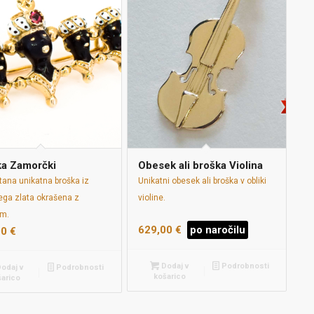
ka Zamorčki
Obesek ali broška Violina
tana unikatna broška iz
Unikatni obesek ali broška v obliki
ga zlata okrašena z
violine.
m.
629,00
€
po naročilu
00
€
Dodaj v
Podrobnosti
odaj v
Podrobnosti
košarico
šarico