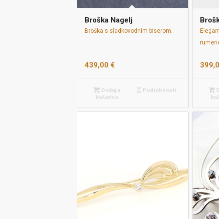
Broška Nagelj
Brošk
Broška s sladkovodnim biserom.
Elegan
rumene
439,00
€
399,
Dodaj v
Podrobnosti
D
košarico
ko