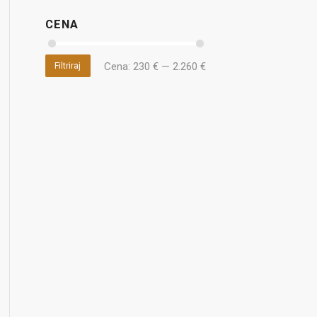
CENA
Cena:
230 €
—
2.260 €
Filtriraj