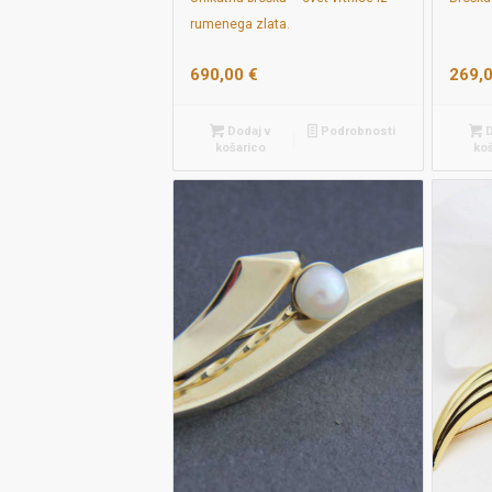
rumenega zlata.
690,00
€
269,
Dodaj v
Podrobnosti
D
košarico
ko