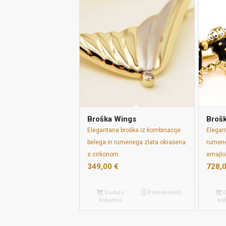
Broška Wings
Broš
Elegantana broška iz kombinacije
Elegan
belega in rumenega zlata okrašena
rumene
s cirkonom.
emajlo
349,00
€
728,
Dodaj v
Podrobnosti
D
košarico
ko