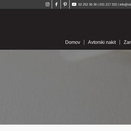
02 252 36 36
|
031 217 332
|
info@zl
Domov
Avtorski nakit
Zar