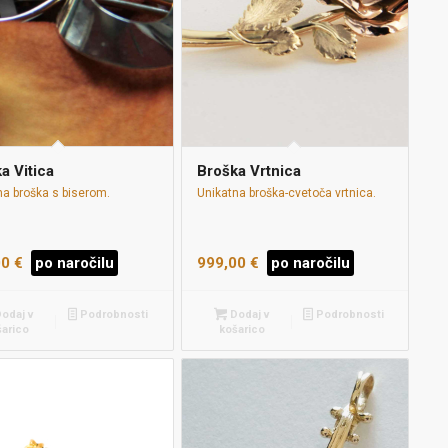
a Vitica
Broška Vrtnica
na broška s biserom.
Unikatna broška-cvetoča vrtnica.
00
€
po naročilu
999,00
€
po naročilu
odaj v
Podrobnosti
Dodaj v
Podrobnosti
šarico
košarico