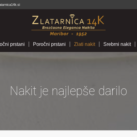
atarnica14k.si
očni prstani
Poročni prstani
Zlati nakit
Srebrni nakit
Nakit je najlepše darilo