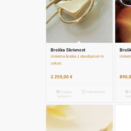
Broška Skrivnost
Brošk
Unikatna broška z obsidijanom in
Unikat
cirkoni.
2.259,00
€
890,
Dodaj v
Podrobnosti
D
košarico
ko