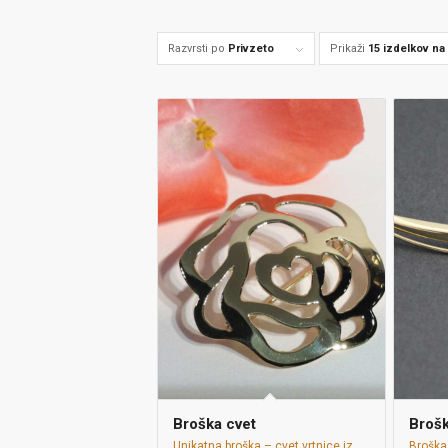
Razvrsti po
Privzeto
Prikaži
15 izdelkov na
Broška cvet
Broš
Unikatna broška – cvet vrtnice iz
Broška