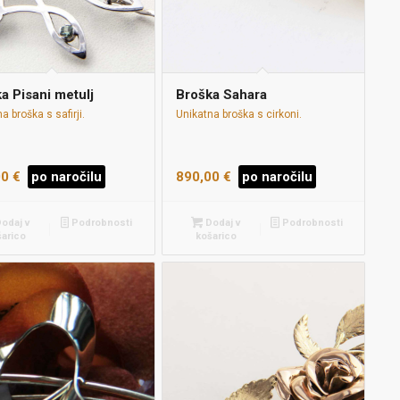
a Pisani metulj
Broška Sahara
a broška s safirji.
Unikatna broška s cirkoni.
00
€
po naročilu
890,00
€
po naročilu
odaj v
Podrobnosti
Dodaj v
Podrobnosti
šarico
košarico