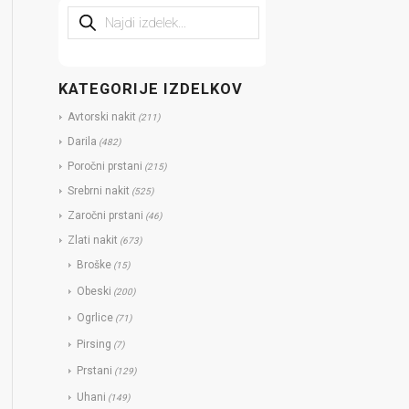
KATEGORIJE IZDELKOV
Avtorski nakit
(211)
Darila
(482)
Poročni prstani
(215)
Srebrni nakit
(525)
Zaročni prstani
(46)
Zlati nakit
(673)
Broške
(15)
Obeski
(200)
Ogrlice
(71)
Pirsing
(7)
Prstani
(129)
Uhani
(149)