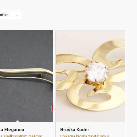
 stran
ka Eleganca
Broška Koder
 s sladkovodnim biserom.
Unikatna broška zavitih linij s