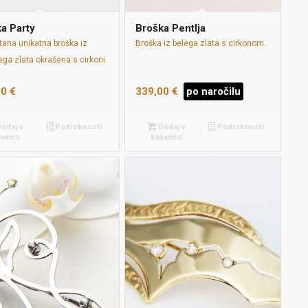
a Party
Broška Pentlja
tana unikatna broška iz
Broška iz belega zlata s cirkonom.
ga zlata okrašena s cirkoni.
00
€
339,00
€
po naročilu
odaj v
Podrobnosti
Dodaj v
Podrobnosti
šarico
košarico