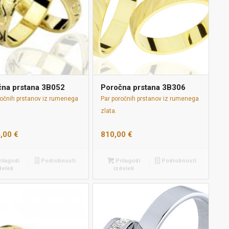
čna prstana 3B052
Poročna prstana 3B306
ročnih prstanov iz rumenega
Par poročnih prstanov iz rumenega
zlata.
4,00
€
810,00
€
ilagodi
Podrobnosti
Prilagodi
Podrobnosti
delek
izdelek