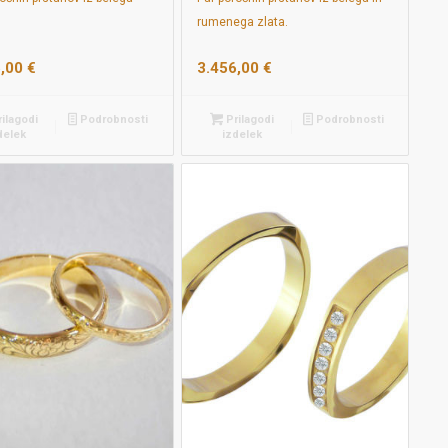
rumenega zlata.
6,00
€
3.456,00
€
ilagodi
Podrobnosti
Prilagodi
Podrobnosti
delek
izdelek