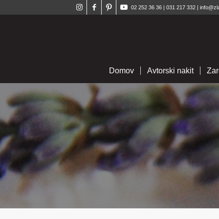
02 252 36 36
|
031 217 332
|
info@zl
Domov
Avtorski nakit
Zar