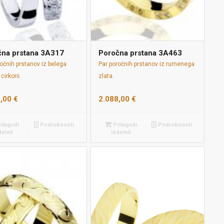
čna prstana 3A317
Poročna prstana 3A463
očnih prstanov iz belega
Par poročnih prstanov iz rumenega
 cirkoni.
zlata.
0,00
€
2.088,00
€
ilagodi
Podrobnosti
Prilagodi
Podrobnosti
delek
izdelek