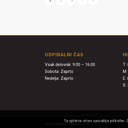
1
2
3
›
»
ODPIRALNI ČAS
H
Vsak delovnik: 9.00 – 16.00
T:
Sobota: Zaprto
M
Nedelja: Zaprto
E:
S:
Ta spletna stran uporablja piškotke. 
© Vse pravice - Zlatarnica 14k