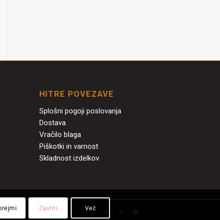
HITRE POVEZAVE
Splošni pogoji poslovanja
Dostava
Vračilo blaga
Piškotki in varnost
Skladnost izdelkov
prejmi
Zavrni
Več