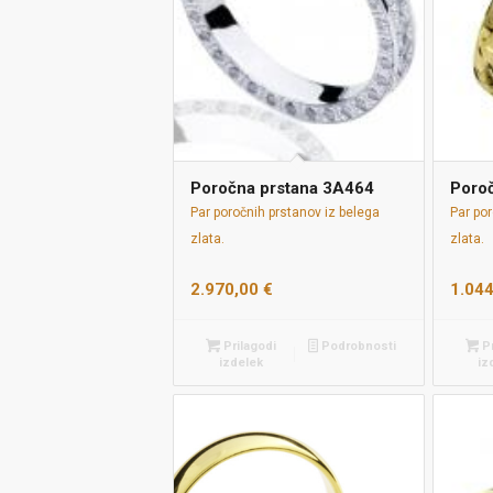
Poročna prstana 3A464
Poro
Par poročnih prstanov iz belega
Par po
zlata.
zlata.
2.970,00
€
1.04
Prilagodi
Podrobnosti
Pr
izdelek
iz