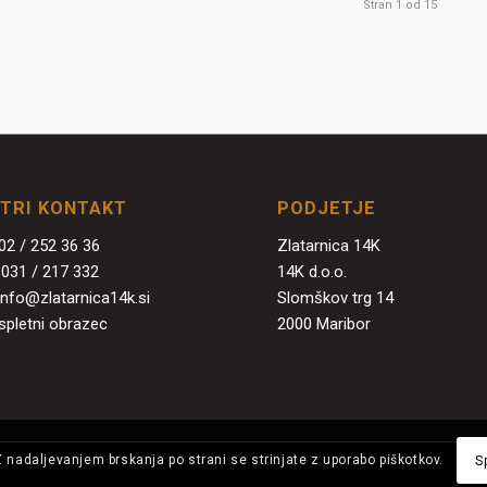
Stran 1 od 15
ITRI KONTAKT
PODJETJE
02 / 252 36 36
Zlatarnica 14K
:
031 / 217 332
14K d.o.o.
info@zlatarnica14k.si
Slomškov trg 14
spletni obrazec
2000 Maribor
Z nadaljevanjem brskanja po strani se strinjate z uporabo piškotkov.
S