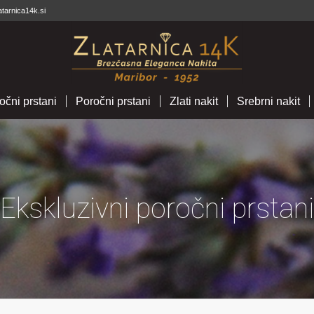
atarnica14k.si
očni prstani
Poročni prstani
Zlati nakit
Srebrni nakit
Ekskluzivni poročni prstani