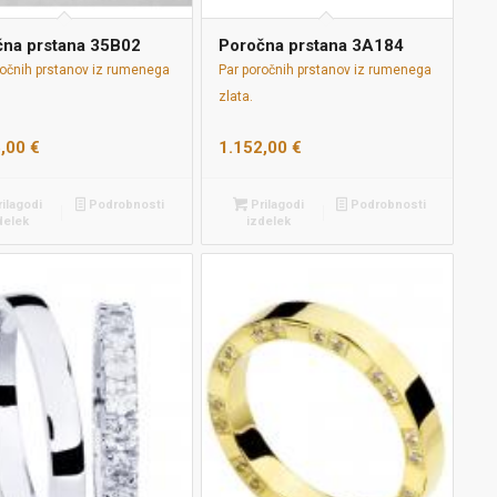
čna prstana 35B02
Poročna prstana 3A184
ročnih prstanov iz rumenega
Par poročnih prstanov iz rumenega
zlata.
6,00
€
1.152,00
€
ilagodi
Podrobnosti
Prilagodi
Podrobnosti
delek
izdelek