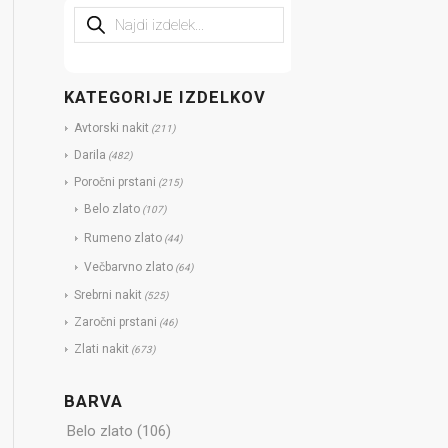
KATEGORIJE IZDELKOV
Avtorski nakit
(211)
Darila
(482)
Poročni prstani
(215)
Belo zlato
(107)
Rumeno zlato
(44)
Večbarvno zlato
(64)
Srebrni nakit
(525)
Zaročni prstani
(46)
Zlati nakit
(673)
BARVA
Belo zlato
(106)