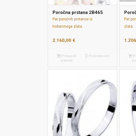
Poročna prstana 2B465
Poro
Par poročnih prstanov iz
Par po
trobarvnega zlata.
zlata.
2.160,00
€
1.20
Prilagodi
Podrobnosti
Pr
izdelek
iz