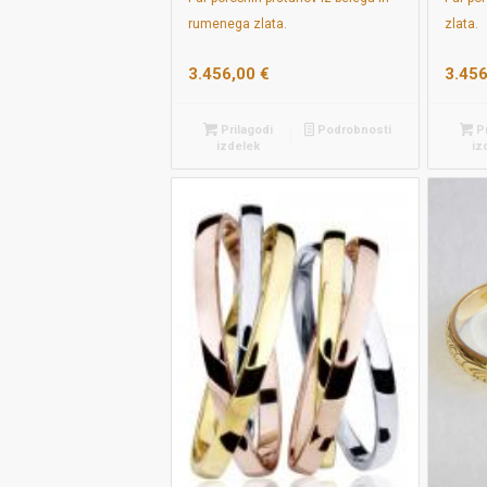
rumenega zlata.
zlata.
3.456,00
€
3.45
Prilagodi
Podrobnosti
Pr
izdelek
iz