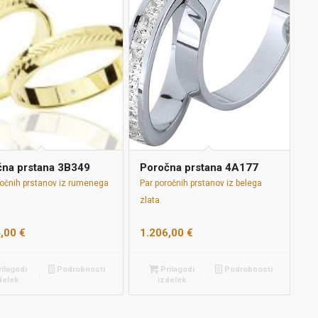
čna prstana 3B349
Poročna prstana 4A177
ročnih prstanov iz rumenega
Par poročnih prstanov iz belega
zlata.
4,00
€
1.206,00
€
ilagodi
Podrobnosti
Prilagodi
Podrobnosti
delek
izdelek