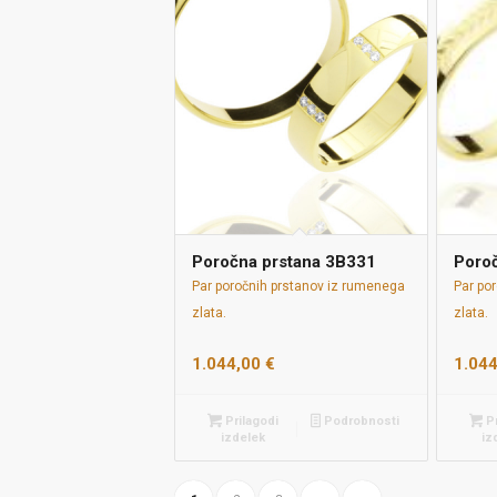
Poročna prstana 3B331
Poro
Par poročnih prstanov iz rumenega
Par po
zlata.
zlata.
1.044,00
€
1.04
Prilagodi
Podrobnosti
Pr
izdelek
iz