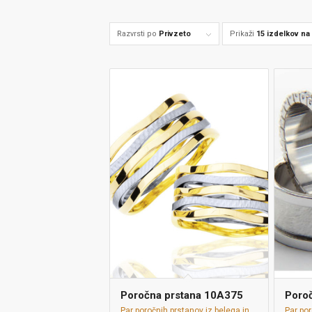
Razvrsti po
Privzeto
Prikaži
15 izdelkov na
Poročna prstana 10A375
Poro
Par poročnih prstanov iz belega in
Par por