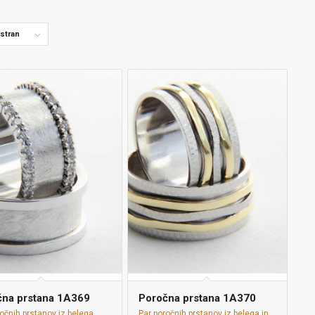
 stran
čna prstana 1A369
Poročna prstana 1A370
očnih prstanov iz belega
Par poročnih prstanov iz belega in