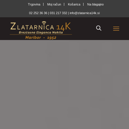
Trgovina
Moj račun
Košarica
Na blagajno
02 252 36 36
|
031 217 332
|
info@zlatarnica14k.si