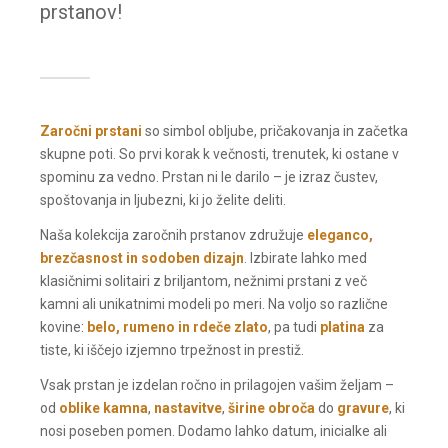
prstanov!
Zaročni prstani
so simbol obljube, pričakovanja in začetka
skupne poti. So prvi korak k večnosti, trenutek, ki ostane v
spominu za vedno. Prstan ni le darilo – je izraz čustev,
spoštovanja in ljubezni, ki jo želite deliti.
Naša kolekcija zaročnih prstanov združuje
eleganco,
brezčasnost in sodoben dizajn
. Izbirate lahko med
klasičnimi solitairi z briljantom, nežnimi prstani z več
kamni ali unikatnimi modeli po meri. Na voljo so različne
kovine:
belo, rumeno in rdeče zlato
, pa tudi
platina
za
tiste, ki iščejo izjemno trpežnost in prestiž.
Vsak prstan je izdelan ročno in prilagojen vašim željam –
od
oblike kamna
,
nastavitve
,
širine obroča
do
gravure
, ki
nosi poseben pomen. Dodamo lahko datum, inicialke ali