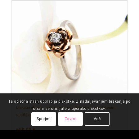
Prstan Briljantna vrtnica
Ta spletna stran uporablja piškotke. Z nadaljevanjem brskanja po
Unikatni obesek-cvetoča vrtnica z briljantom, s plriloženim
strani se strinjate z uporabo piškotkov.
certifikatom.
Sprejmi
Zavrni
Več
690,00
€