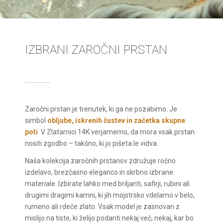
IZBRANI ZAROČNI PRSTAN
Zaročni prstan je trenutek, ki ga ne pozabimo. Je
simbol
obljube, iskrenih čustev in začetka skupne
poti
. V Zlatarnici 14K verjamemo, da mora vsak prstan
nositi zgodbo – takšno, ki jo pišeta le vidva.
Naša kolekcija zaročnih prstanov združuje ročno
izdelavo, brezčasno eleganco in skrbno izbrane
materiale. Izbirate lahko med briljanti, safirji, rubini ali
drugimi dragimi kamni, ki jih mojstrsko vdelamo v belo,
rumeno ali rdeče zlato. Vsak model je zasnovan z
mislijo na tiste, ki želijo podariti nekaj več, nekaj, kar bo