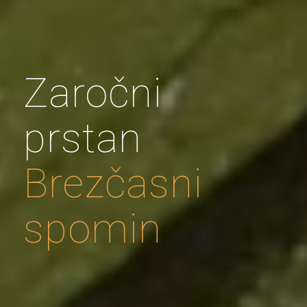
Zaročni
prstan