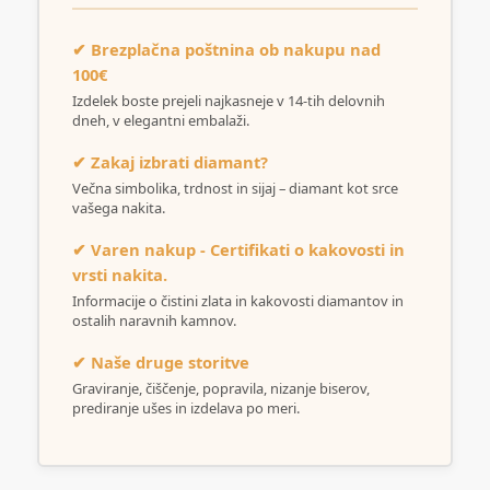
✔ Brezplačna poštnina ob nakupu nad
100€
Izdelek boste prejeli najkasneje v 14-tih delovnih
dneh, v elegantni embalaži.
✔ Zakaj izbrati diamant?
Večna simbolika, trdnost in sijaj – diamant kot srce
vašega nakita.
✔ Varen nakup - Certifikati o kakovosti in
vrsti nakita.
Informacije o čistini zlata in kakovosti diamantov in
ostalih naravnih kamnov.
✔ Naše druge storitve
Graviranje, čiščenje, popravila, nizanje biserov,
prediranje ušes in izdelava po meri.