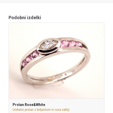
Podobni izdelki
Prstan Rose&White
Unikatni prstan z briljantom in roza safirji.