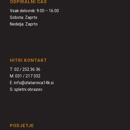
ODPIRALNI ČAS
Vsak delovnik: 9.00 – 16.00
Sobota: Zaprto
Nedelja: Zaprto
HITRI KONTAKT
T:
02 / 252 36 36
M:
031 / 217 332
E:
info@zlatarnica14k.si
S:
spletni obrazec
PODJETJE