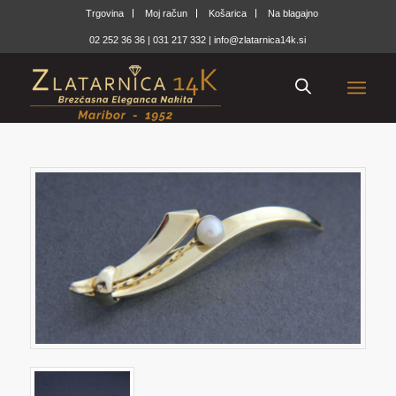
Trgovina
Moj račun
Košarica
Na blagajno
02 252 36 36
|
031 217 332
|
info@zlatarnica14k.si