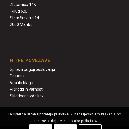
Zlatarnica 14K
14K d.o.o.
Slomškov trg 14
2000 Maribor
HITRE POVEZAVE
Splošni pogoji poslovanja
Dostava
Vračilo blaga
Piškotki in varnost
Skladnost izdelkov
Ta spletna stran uporablja piškotke. Z nadaljevanjem brskanja po
strani se strinjate z uporabo piškotkov.