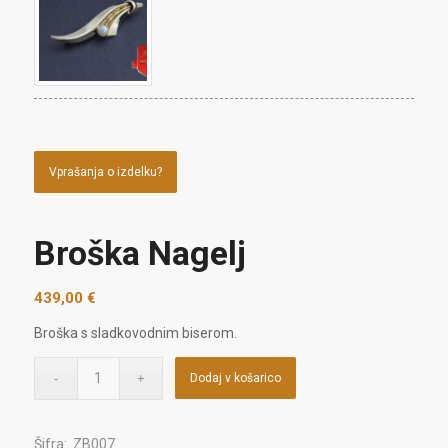
Vprašanja o izdelku?
Broška Nagelj
439,00
€
Broška s sladkovodnim biserom.
Dodaj v košarico
Šifra:
.ZB007