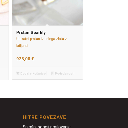
Prstan Sparkly
Unikatni prstan iz belega zlata z
briljanti.
925,00
€
Dodaj v košarico
Podrobnosti
HITRE POVEZAVE
Splošni pogoji poslovanja