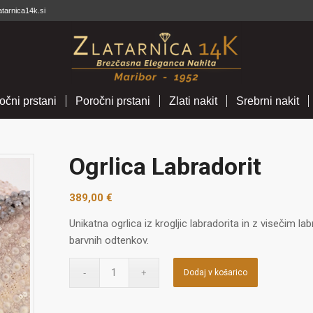
atarnica14k.si
očni prstani
Poročni prstani
Zlati nakit
Srebrni nakit
Ogrlica Labradorit
389,00
€
Unikatna ogrlica iz krogljic labradorita in z visečim 
barvnih odtenkov.
Dodaj v košarico