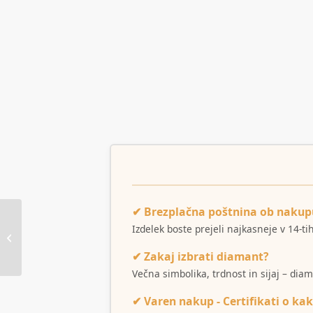
✔ Brezplačna poštnina ob nakup
Izdelek boste prejeli najkasneje v 14-t
Verižica Figaro
✔ Zakaj izbrati diamant?
Večna simbolika, trdnost in sijaj – dia
✔ Varen nakup - Certifikati o kak