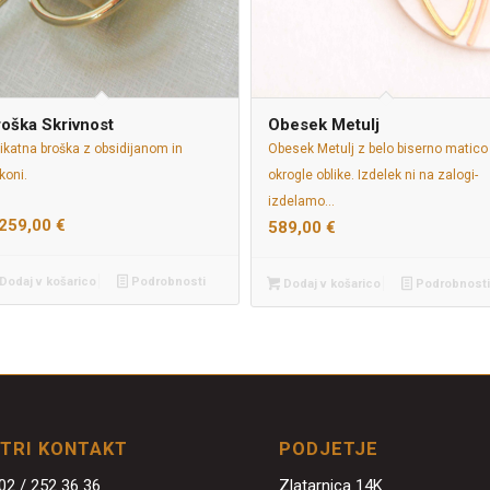
oška Skrivnost
Obesek Metulj
ikatna broška z obsidijanom in
Obesek Metulj z belo biserno matico
rkoni.
okrogle oblike. Izdelek ni na zalogi-
izdelamo…
.259,00
€
589,00
€
Dodaj v košarico
Podrobnosti
Dodaj v košarico
Podrobnosti
ITRI KONTAKT
PODJETJE
02 / 252 36 36
Zlatarnica 14K