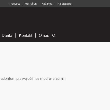
Trgovina
Moj račun
Košarica
Na blagajno
Darila
Kontakt
O nas
labradoritom prelivajočih se modro-srebrnih