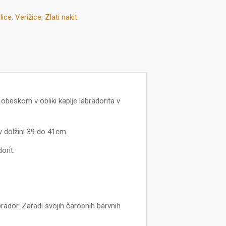
lice
,
Verižice
,
Zlati nakit
n obeskom v obliki kaplje labradorita v
v dolžini 39 do 41cm.
orit.
ador. Zaradi svojih čarobnih barvnih