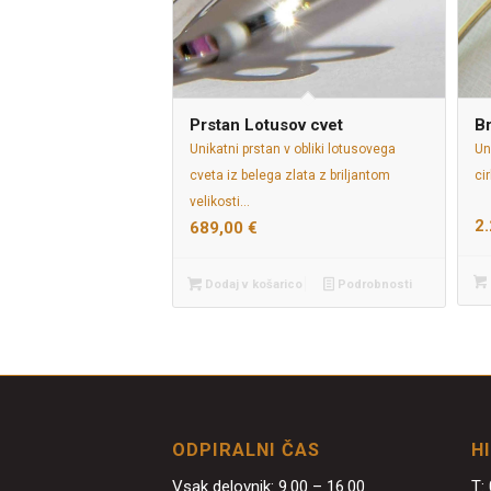
Prstan Lotusov cvet
Br
Unikatni prstan v obliki lotusovega
Un
cveta iz belega zlata z briljantom
ci
velikosti…
2
689,00
€
Dodaj v košarico
Podrobnosti
ODPIRALNI ČAS
H
Vsak delovnik: 9.00 – 16.00
T: