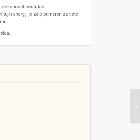
itivne sposobnosti, kot
i tujih energij, je zelo primeren za tiste
dmi.
elca.