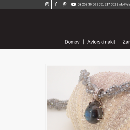
02 252 36 36
|
031 217 332
|
info@zl
Domov
Avtorski nakit
Zar