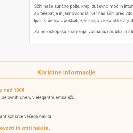
Ščiti naše aurično polje, krepi duševno moč in intu
so telepatija in jasnovidnost. Ker nas ščiti pred vdor
ljudi, ki delajo v poklicih, kjer imajo veliko stika z lju
Za horoskopska znamenja: vodnarja, ribi, bika in str
Koristne informacije
u nad 100€
ih delovnih dneh, v elegantni embalaži.
mant kot srce vašega nakita.
ovosti in vrsti nakita.