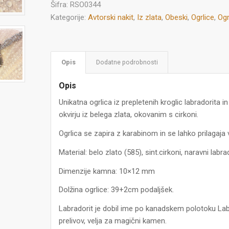
Šifra:
RSO0344
Kategorije:
Avtorski nakit
,
Iz zlata
,
Obeski
,
Ogrlice
,
Ogr
Opis
Dodatne podrobnosti
Opis
Unikatna ogrlica iz prepletenih kroglic labradorita i
okvirju iz belega zlata, okovanim s cirkoni.
Ogrlica se zapira z karabinom in se lahko prilagaja 
Material: belo zlato (585), sint.cirkoni, naravni labrad
Dimenzije kamna: 10×12 mm
Dolžina ogrlice: 39+2cm podaljšek.
Labradorit je dobil ime po kanadskem polotoku Labr
prelivov, velja za magični kamen.