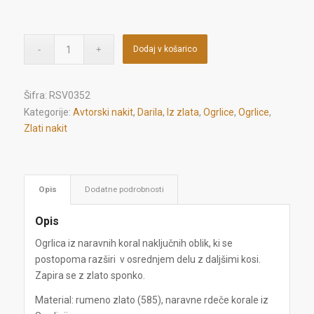
Dodaj v košarico
Šifra:
RSV0352
Kategorije:
Avtorski nakit
,
Darila
,
Iz zlata
,
Ogrlice
,
Ogrlice
,
Zlati nakit
Opis
Dodatne podrobnosti
Opis
Ogrlica iz naravnih koral naključnih oblik, ki se
postopoma razširi v osrednjem delu z daljšimi kosi.
Zapira se z zlato sponko.
Material: rumeno zlato (585), naravne rdeče korale iz