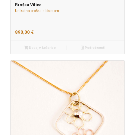
Broška Vitica
Unikatna broška s biserom.
890,00
€
Dodaj v košarico
Podrobnosti