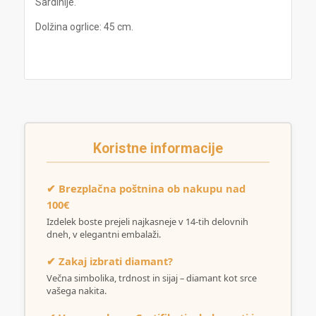
Sardinije.
Dolžina ogrlice: 45 cm.
Koristne informacije
✔ Brezplačna poštnina ob nakupu nad
100€
Izdelek boste prejeli najkasneje v 14-tih delovnih
dneh, v elegantni embalaži.
✔ Zakaj izbrati diamant?
Večna simbolika, trdnost in sijaj – diamant kot srce
vašega nakita.