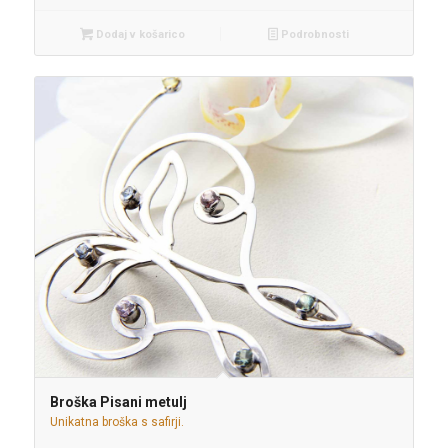
Dodaj v košarico
Podrobnosti
Broška Pisani metulj
Unikatna broška s safirji.