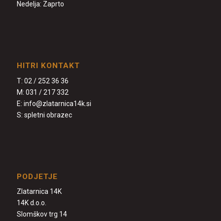
Nedelja: Zaprto
HITRI KONTAKT
T:
02 / 252 36 36
M:
031 / 217 332
E:
info@zlatarnica14k.si
S:
spletni obrazec
PODJETJE
Zlatarnica 14K
14K d.o.o.
Slomškov trg 14