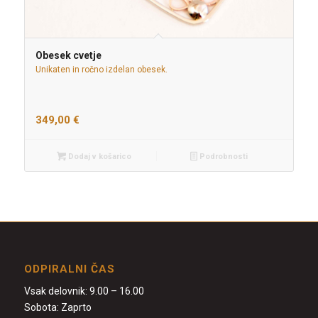
Obesek cvetje
Unikaten in ročno izdelan obesek.
349,00
€
Dodaj v košarico
Podrobnosti
ODPIRALNI ČAS
Vsak delovnik: 9.00 – 16.00
Sobota: Zaprto