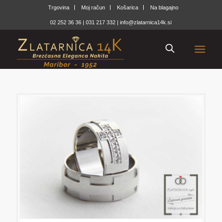
Trgovina
Moj račun
Košarica
Na blagajno
02 252 36 36
|
031 217 332
|
info@zlatarnica14k.si