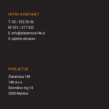
HITRI KONTAKT
T:
02 / 252 36 36
M:
031 / 217 332
E:
info@zlatarnica14k.si
S:
spletni obrazec
PODJETJE
Zlatarnica 14K
14K d.o.o.
Slomškov trg 14
2000 Maribor