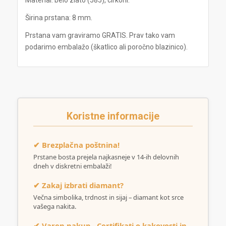
Material: belo zlato (585), cirkoni.
Širina prstana: 8 mm.
Prstana vam graviramo GRATIS. Prav tako vam
podarimo embalažo (škatlico ali poročno blazinico).
Koristne informacije
✔ Brezplačna poštnina!
Prstane bosta prejela najkasneje v 14-ih delovnih
dneh v diskretni embalaži!
✔ Zakaj izbrati diamant?
Večna simbolika, trdnost in sijaj – diamant kot srce
vašega nakita.
✔ Varen nakup - Certifikati o kakovosti in