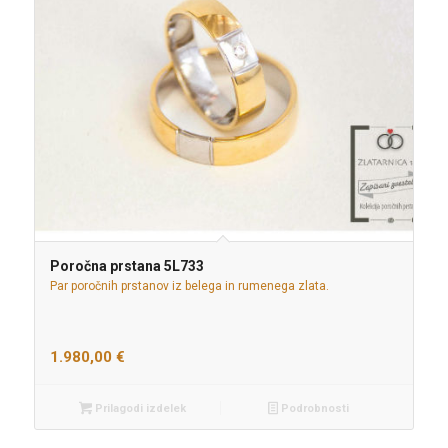
Poročna prstana 5L733
Par poročnih prstanov iz belega in rumenega zlata.
1.980,00
€
Prilagodi izdelek
Podrobnosti