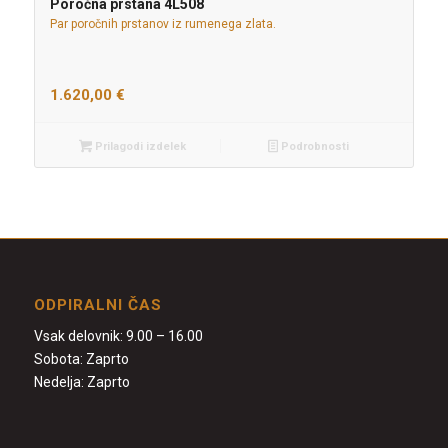
Poročna prstana 4L508
Par poročnih prstanov iz rumenega zlata.
1.620,00
€
Prilagodi izdelek
Podrobnosti
ODPIRALNI ČAS
Vsak delovnik: 9.00 – 16.00
Sobota: Zaprto
Nedelja: Zaprto