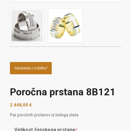
Vprašanja o izdelku?
Poročna prstana 8B121
2.448,00
€
Par poročnih prstanov iz belega zlata.
Velikost ženskega prstana
:
*