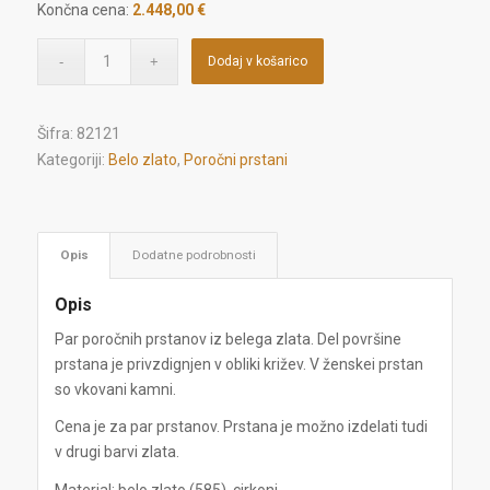
Končna cena:
2.448,00 €
Dodaj v košarico
Šifra:
82121
Kategoriji:
Belo zlato
,
Poročni prstani
Opis
Dodatne podrobnosti
Opis
Par poročnih prstanov iz belega zlata.
Del površine
prstana je privzdignjen v obliki križev. V ženskei prstan
so vkovani kamni.
Cena je za par prstanov. Prstana je možno izdelati tudi
v drugi barvi zlata.