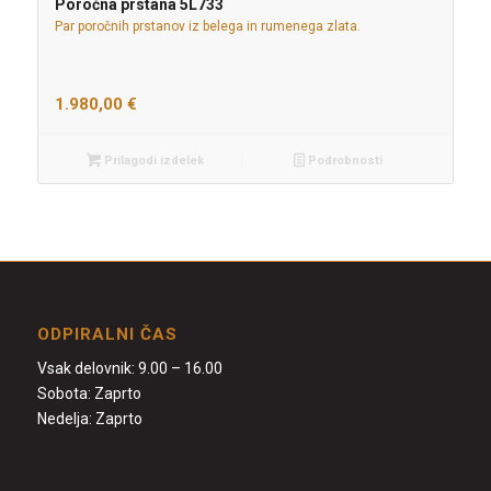
Poročna prstana 5L733
Par poročnih prstanov iz belega in rumenega zlata.
1.980,00
€
Prilagodi izdelek
Podrobnosti
ODPIRALNI ČAS
Vsak delovnik: 9.00 – 16.00
Sobota: Zaprto
Nedelja: Zaprto