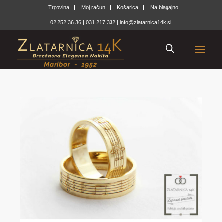
Trgovina
Moj račun
Košarica
Na blagajno
02 252 36 36
|
031 217 332
|
info@zlatarnica14k.si