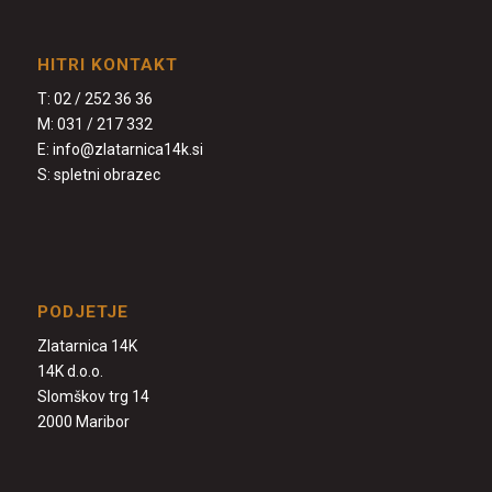
HITRI KONTAKT
T:
02 / 252 36 36
M:
031 / 217 332
E:
info@zlatarnica14k.si
S:
spletni obrazec
PODJETJE
Zlatarnica 14K
14K d.o.o.
Slomškov trg 14
2000 Maribor