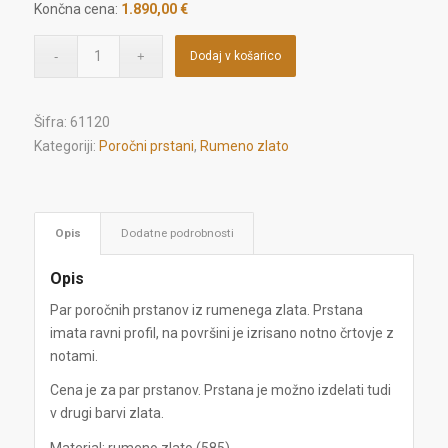
Končna cena:
1.890,00 €
Dodaj v košarico
Šifra:
61120
Kategoriji:
Poročni prstani
,
Rumeno zlato
Opis
Dodatne podrobnosti
Opis
Par poročnih prstanov iz rumenega zlata.
Prstana
imata ravni profil, na površini je izrisano notno črtovje z
notami.
Cena je za par prstanov. Prstana je možno izdelati tudi
v drugi barvi zlata.