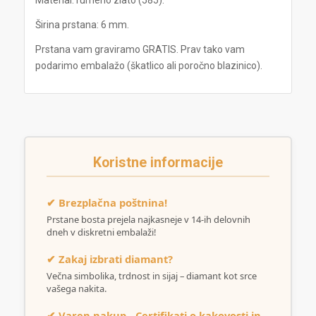
Material: rumeno zlato (585).
Širina prstana: 6 mm.
Prstana vam graviramo GRATIS. Prav tako vam
podarimo embalažo (škatlico ali poročno blazinico).
Koristne informacije
✔ Brezplačna poštnina!
Prstane bosta prejela najkasneje v 14-ih delovnih
dneh v diskretni embalaži!
✔ Zakaj izbrati diamant?
Večna simbolika, trdnost in sijaj – diamant kot srce
vašega nakita.
✔ Varen nakup - Certifikati o kakovosti in