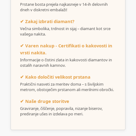
Prstane bosta prejela najkasneje v 14-ih delovnih
dneh v diskretni embalaži!
✔ Zakaj izbrati diamant?
Večna simbolika, trdnost in sijaj – diamant kot srce
vašega nakita.
✔ Varen nakup - Certifikati o kakovosti in
vrsti nakita.
Informacije o čistini zlata in kakovosti diamantov in
ostalih naravnih kamnov.
✔ Kako določiti velikost prstana
Praktični nasveti za meritev doma – s šiviljskim
metrom, obstoječim prstanom ali merilnimi obročki.
✔ Naše druge storitve
Graviranje, čiščenje, popravila, nizanje biserov,
prediranje ušes in izdelava po meri.