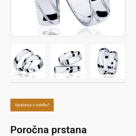
Vprašanja o izdelku?
Poročna prstana