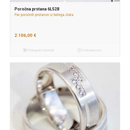
Poročna prstana 6L528
Par poročnih prstanov iz belega zlata.
2.106,00
€
Prilagodi izdelek
Podrobnosti