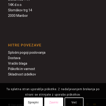
14K d.o.o.
Slomškov trg 14
2000 Maribor
HITRE POVEZAVE
Splošni pogoji poslovanja
Dostava
Vračilo blaga
Piškotki in varnost
Skladnost izdelkov
Ta spletna stran uporablja piškotke. Z nadaljevanjem brskanja po
strani se strinjate z uporabo piškotkov.
Sprejmi
Zavrni
Več
© Vse pravice - Zlatarnica 14k