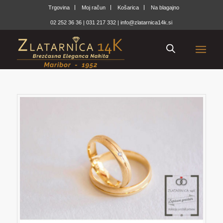
Trgovina
Moj račun
Košarica
Na blagajno
02 252 36 36
|
031 217 332
|
info@zlatarnica14k.si