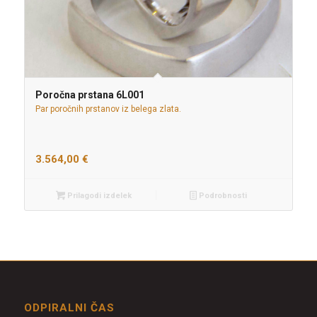
Poročna prstana 6L001
Par poročnih prstanov iz belega zlata.
3.564,00
€
Prilagodi izdelek
Podrobnosti
ODPIRALNI ČAS