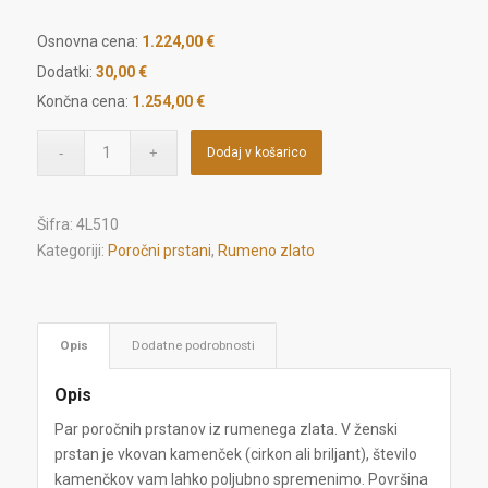
Osnovna cena:
1.224,00
€
Dodatki:
30,00 €
Končna cena:
1.254,00 €
Dodaj v košarico
Šifra:
4L510
Kategoriji:
Poročni prstani
,
Rumeno zlato
Opis
Dodatne podrobnosti
Opis
Par poročnih prstanov iz rumenega zlata. V ženski
prstan je vkovan kamenček (cirkon ali briljant), število
kamenčkov vam lahko poljubno spremenimo. Površina