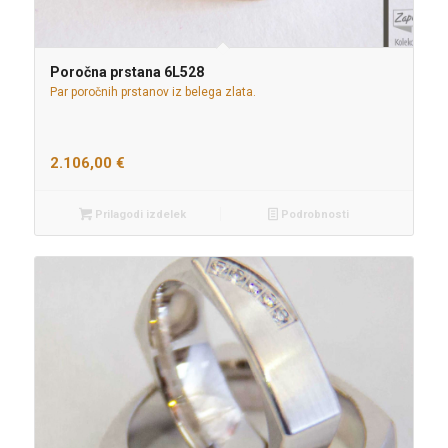
Poročna prstana 6L528
Par poročnih prstanov iz belega zlata.
2.106,00
€
Prilagodi izdelek
Podrobnosti