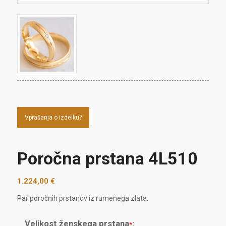
Vprašanja o izdelku?
Poročna prstana 4L510
1.224,00
€
Par poročnih prstanov iz rumenega zlata.
Velikost ženskega prstana
:
*