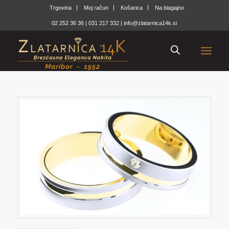
Trgovina
Moj račun
Košarica
Na blagajno
02 252 36 36
|
031 217 332
|
info@zlatarnica14k.si