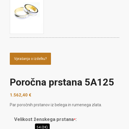
Vprašanja o izdelku?
Poročna prstana 5A125
1.562,40
€
Par poročnih prstanov iz belega in rumenega zlata.
Velikost ženskega prstana
:
*
54 (0€)