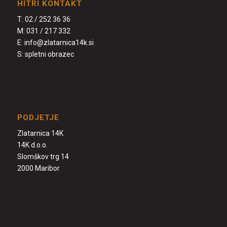
HITRI KONTAKT
T:
02 / 252 36 36
M:
031 / 217 332
E:
info@zlatarnica14k.si
S:
spletni obrazec
PODJETJE
Zlatarnica 14K
14K d.o.o.
Slomškov trg 14
2000 Maribor