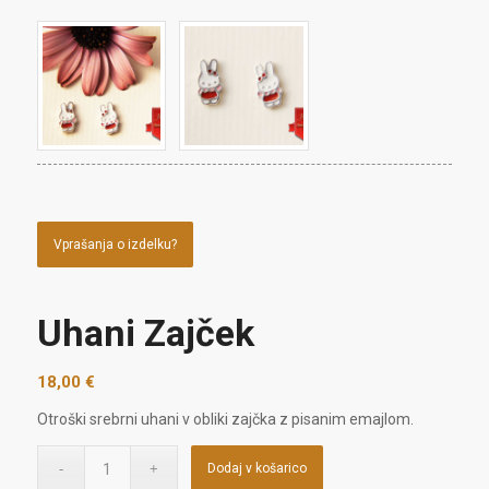
Vprašanja o izdelku?
Uhani Zajček
18,00
€
Otroški srebrni uhani v obliki zajčka z pisanim emajlom.
Dodaj v košarico