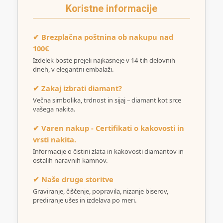
Koristne informacije
✔ Brezplačna poštnina ob nakupu nad
100€
Izdelek boste prejeli najkasneje v 14-tih delovnih
dneh, v elegantni embalaži.
✔ Zakaj izbrati diamant?
Večna simbolika, trdnost in sijaj – diamant kot srce
vašega nakita.
✔ Varen nakup - Certifikati o kakovosti in
vrsti nakita.
Informacije o čistini zlata in kakovosti diamantov in
ostalih naravnih kamnov.
✔ Naše druge storitve
Graviranje, čiščenje, popravila, nizanje biserov,
prediranje ušes in izdelava po meri.