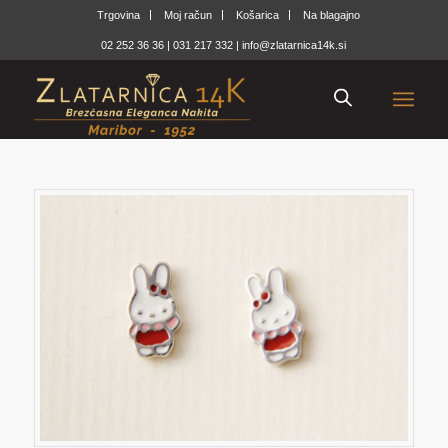
Trgovina
Moj račun
Košarica
Na blagajno
02 252 36 36
|
031 217 332
|
info@zlatarnica14k.si