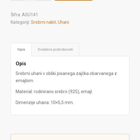
Šifra:
ASU141
Kategoriji:
Srebrni nakit
,
Uhani
Opis
Dodatne podrobnosti
Opis
Srebrni uhani v obliki pisanega zajčka obarvanega z
emajlom.
Material: rodinirano srebro (925), emajl.
Dimenzije uhana: 10×5,5 mm.