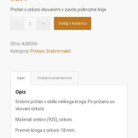
Prstan s cirkoni vkovanimi v zavite polkrožne linije.
Dodaj v košarico
Šifra:
ASB006
Kategoriji:
Prstani
,
Srebrni nakit
Opis
Dodatne podrobnosti
Opis
Srebrni prstan v obliki velikega kroga. Po prstanu so
vkovani cirkoni.
Material: srebro (925), cirkoni.
Premer kroga s cirkoni: 18 mm.