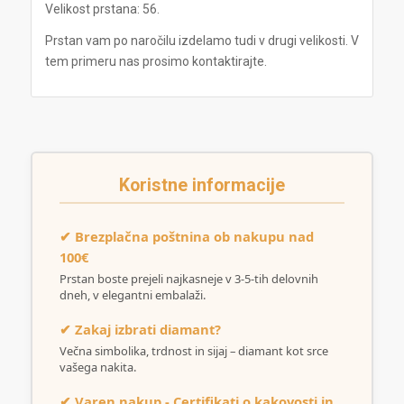
Velikost prstana: 56.
Prstan vam po naročilu izdelamo tudi v drugi velikosti. V
tem primeru nas prosimo kontaktirajte.
Koristne informacije
✔ Brezplačna poštnina ob nakupu nad
100€
Prstan boste prejeli najkasneje v 3-5-tih delovnih
dneh, v elegantni embalaži.
✔ Zakaj izbrati diamant?
Večna simbolika, trdnost in sijaj – diamant kot srce
vašega nakita.
✔ Varen nakup - Certifikati o kakovosti in