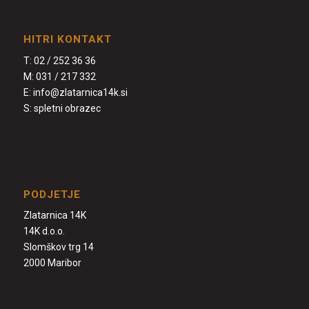
HITRI KONTAKT
T:
02 / 252 36 36
M:
031 / 217 332
E:
info@zlatarnica14k.si
S:
spletni obrazec
PODJETJE
Zlatarnica 14K
14K d.o.o.
Slomškov trg 14
2000 Maribor