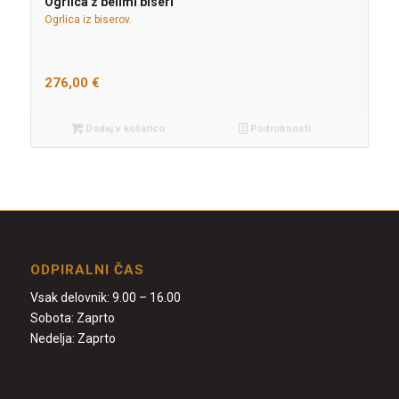
Ogrlica z belimi biseri
Ogrlica iz biserov.
276,00
€
Dodaj v košarico
Podrobnosti
ODPIRALNI ČAS
Vsak delovnik: 9.00 – 16.00
Sobota: Zaprto
Nedelja: Zaprto