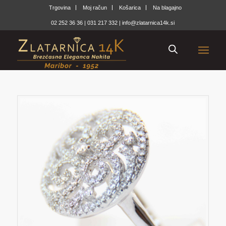
Trgovina
Moj račun
Košarica
Na blagajno
02 252 36 36
|
031 217 332
|
info@zlatarnica14k.si