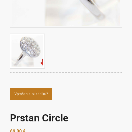
Vprašanja o izdelku?
Prstan Circle
69,00
€