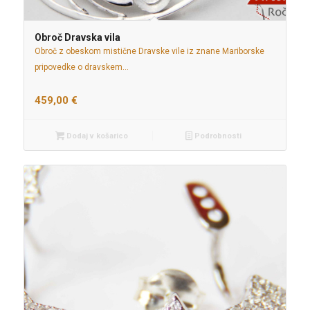
Obroč Dravska vila
Obroč z obeskom mistične Dravske vile iz znane Mariborske
pripovedke o dravskem…
459,00
€
Dodaj v košarico
Podrobnosti