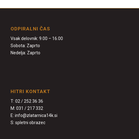
ODPIRALNI ČAS
Vsak delovnik: 9.00 – 16.00
Sobota: Zaprto
Nedelja: Zaprto
HITRI KONTAKT
T:
02 / 252 36 36
M:
031 / 217 332
E:
info@zlatarnica14k.si
S:
spletni obrazec