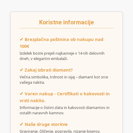
Koristne informacije
✔ Brezplačna poštnina ob nakupu nad
100€
Izdelek boste prejeli najkasneje v 14-tih delovnih
dneh, v elegantni embalaži.
✔ Zakaj izbrati diamant?
Večna simbolika, trdnost in sijaj – diamant kot srce
vašega nakita.
✔ Varen nakup - Certifikati o kakovosti in
vrsti nakita.
Informacije o čistini zlata in kakovosti diamantov in
ostalih naravnih kamnov.
✔ Naše druge storitve
Graviranje, čiščenje, popravila, nizanje biserov,