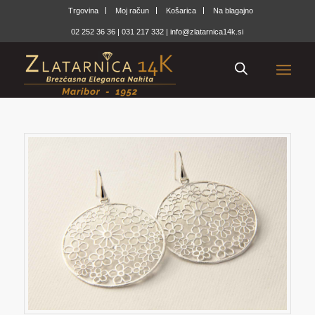
Trgovina
Moj račun
Košarica
Na blagajno
02 252 36 36
|
031 217 332
|
info@zlatarnica14k.si