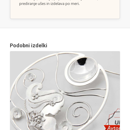
prediranje ušes in izdelava po meri.
Podobni izdelki