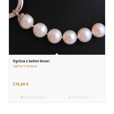
Ogrlica z belimi biseri
Ogrlica iz biserov.
276,00
€
Dodaj v košarico
Podrobnosti