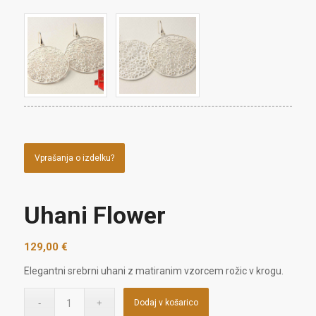
Vprašanja o izdelku?
Uhani Flower
129,00
€
Elegantni srebrni uhani z matiranim vzorcem rožic v krogu.
Dodaj v košarico