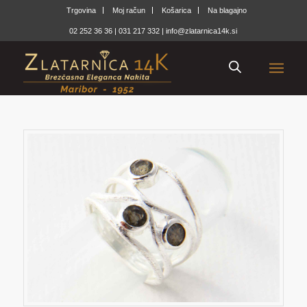
Trgovina
Moj račun
Košarica
Na blagajno
02 252 36 36
|
031 217 332
|
info@zlatarnica14k.si