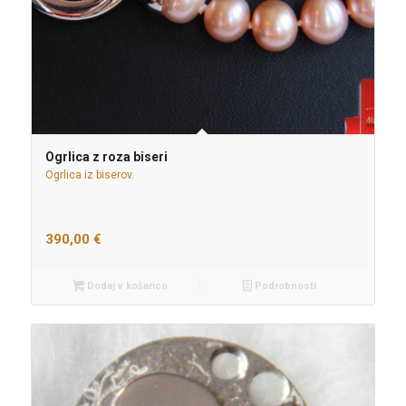
Ogrlica z roza biseri
Ogrlica iz biserov.
390,00
€
Dodaj v košarico
Podrobnosti