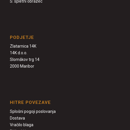
S:
spletni obrazec
PODJETJE
Zlatarnica 14K
14K d.o.o.
Slomškov trg 14
2000 Maribor
HITRE POVEZAVE
Splošni pogoji poslovanja
Dostava
Vračilo blaga