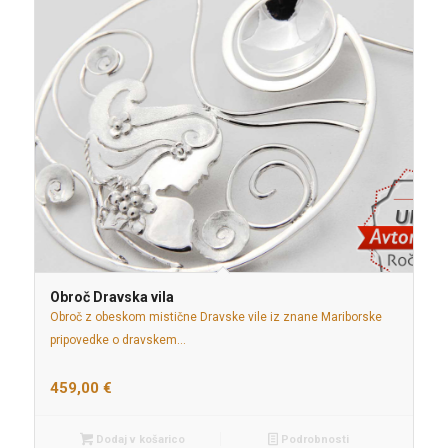
Obroč Dravska vila
Obroč z obeskom mistične Dravske vile iz znane Mariborske
pripovedke o dravskem…
459,00
€
Dodaj v košarico
Podrobnosti