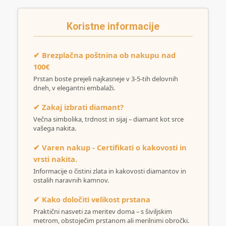
Koristne informacije
✔ Brezplačna poštnina ob nakupu nad
100€
Prstan boste prejeli najkasneje v 3-5-tih delovnih
dneh, v elegantni embalaži.
✔ Zakaj izbrati diamant?
Večna simbolika, trdnost in sijaj – diamant kot srce
vašega nakita.
✔ Varen nakup - Certifikati o kakovosti in
vrsti nakita.
Informacije o čistini zlata in kakovosti diamantov in
ostalih naravnih kamnov.
✔ Kako določiti velikost prstana
Praktični nasveti za meritev doma – s šiviljskim
metrom, obstoječim prstanom ali merilnimi obročki.