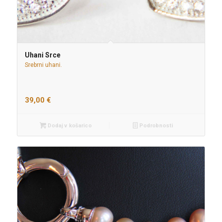
Uhani Srce
Srebrni uhani.
39,00
€
Dodaj v košarico
Podrobnosti