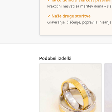
✔ Kako določiti velikost prstana
Praktični nasveti za meritev doma – s 
✔ Naše druge storitve
Graviranje, čiščenje, popravila, nizanje
Podobni izdelki