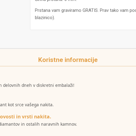
Prstana vam graviramo GRATIS. Prav tako vam pod
blazinico).
Koristne informacije
h delovnih dneh v diskretni embalaži!
mant kot srce vašega nakita.
ovosti in vrsti nakita.
i diamantov in ostalih naravnih kamnov.