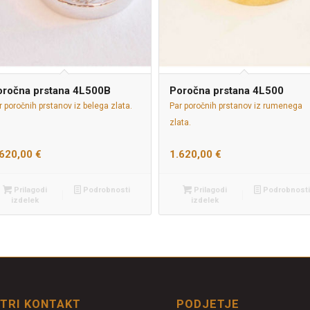
oročna prstana 4L500B
Poročna prstana 4L500
r poročnih prstanov iz belega zlata.
Par poročnih prstanov iz rumenega
zlata.
.620,00
€
1.620,00
€
Prilagodi
Podrobnosti
Prilagodi
Podrobnosti
izdelek
izdelek
ITRI KONTAKT
PODJETJE