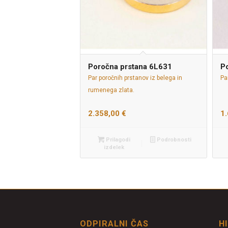
Poročna prstana 6L631
P
Par poročnih prstanov iz belega in
Pa
rumenega zlata.
2.358,00
€
1
Prilagodi
Podrobnosti
izdelek
ODPIRALNI ČAS
H