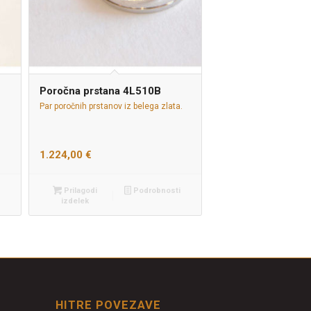
Poročna prstana 4L510B
Par poročnih prstanov iz belega zlata.
1.224,00
€
Prilagodi
Podrobnosti
izdelek
HITRE POVEZAVE