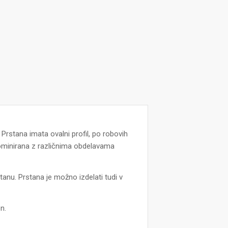
.
Prstana imata ovalni profil, po robovih
 kominirana z različnima obdelavama
anu. Prstana je možno izdelati tudi v
n.