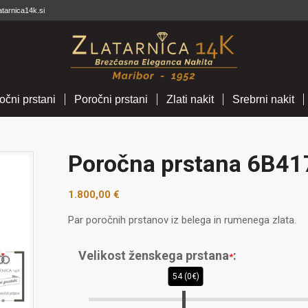
atarnica14k.si
očni prstani
Poročni prstani
Zlati nakit
Srebrni nakit
Poročna prstana 6B41
1.800,00
€
Par poročnih prstanov iz belega in rumenega zlata.
Velikost ženskega prstana
:
*
54 (0€)