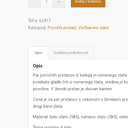
Dodaj v košarico
Šifra:
62417
Kategoriji:
Poročni prstani
,
Večbarvno zlato
Opis
Dodatne podrobnosti
Opis
Par poročnih prstanov iz belega in rumenega zlata
potekata gladki črti iz rumenega zlata, sredina je
površine. V ženski prstan je vkovan kamen.
Cena je za par prstanov s cirkonom v ženskem prst
drugi barvi zlata.
Material: belo zlato (585), rumeno zlato (585), cirko
Širina prstana: 6 mm.