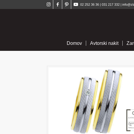
02 252 36 36
|
031 217 332
|
info@zl
Domov
Avtorski nakit
Zar