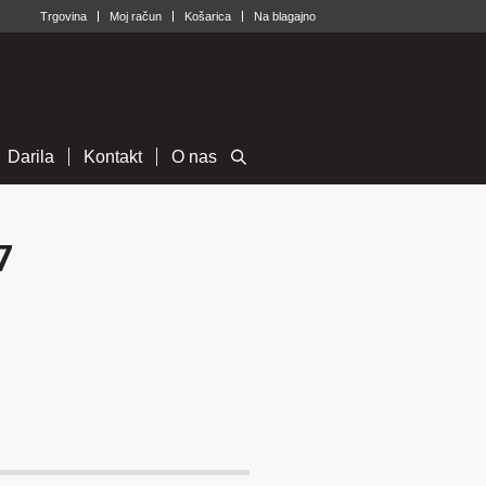
Trgovina
Moj račun
Košarica
Na blagajno
Darila
Kontakt
O nas
7