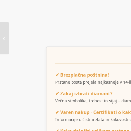
Poročna prstana 5B418
✔ Brezplačna poštnina!
Prstane bosta prejela najkasneje v 14-i
✔ Zakaj izbrati diamant?
Večna simbolika, trdnost in sijaj – dia
✔ Varen nakup - Certifikati o kak
Informacije o čistini zlata in kakovost