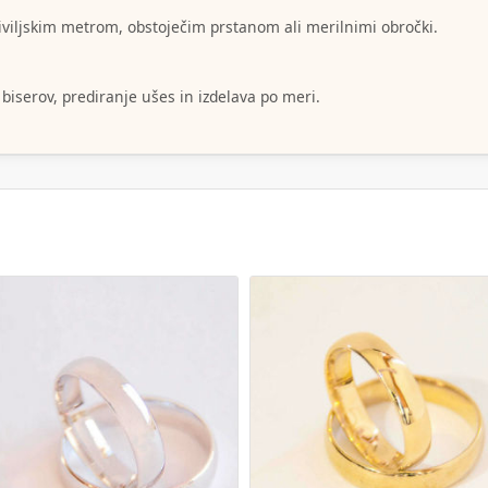
šiviljskim metrom, obstoječim prstanom ali merilnimi obročki.
 biserov, prediranje ušes in izdelava po meri.