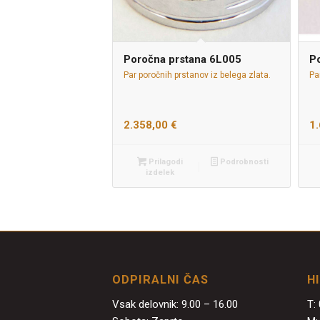
Poročna prstana 6L005
P
Par poročnih prstanov iz belega zlata.
Pa
2.358,00
€
1
Prilagodi
Podrobnosti
izdelek
ODPIRALNI ČAS
H
Vsak delovnik: 9.00 – 16.00
T: