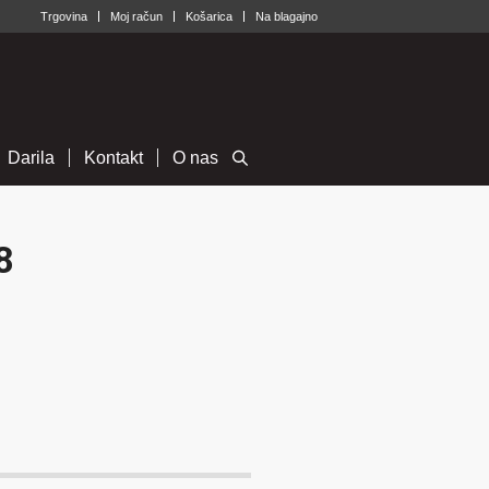
Trgovina
Moj račun
Košarica
Na blagajno
Darila
Kontakt
O nas
8