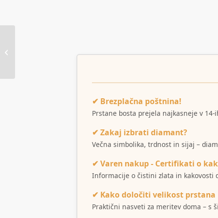
Poročna prstana 5B104
✔ Brezplačna poštnina!
Prstane bosta prejela najkasneje v 14-i
✔ Zakaj izbrati diamant?
Večna simbolika, trdnost in sijaj – dia
✔ Varen nakup - Certifikati o kak
Informacije o čistini zlata in kakovost
✔ Kako določiti velikost prstana
Praktični nasveti za meritev doma – s 