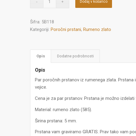
Dodaj v košarico
Šifra:
5B118
Kategoriji:
Poročni prstani
,
Rumeno zlato
Opis
Dodatne podrobnosti
Opis
Par poročnih prstanov iz rumenega zlata. Prstana i
vejice.
Cena je za par prstanov. Prstana je možno izdelati tu
Material: rumeno zlato (585).
Širina prstana: 5 mm.
Prstana vam graviramo GRATIS. Prav tako vam pod