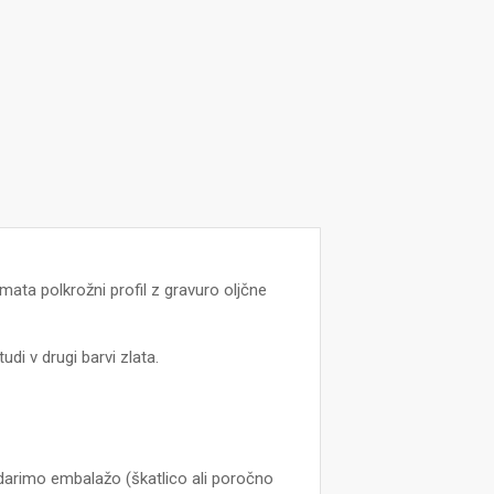
mata polkrožni profil z gravuro oljčne
di v drugi barvi zlata.
arimo embalažo (škatlico ali poročno