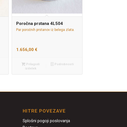
Poročna prstana 4L504
Par poročnih prstanov iz belega zlata.
1.656,00
€
Prilagodi
Podrobnosti
izdelek
HITRE POVEZAVE
Splošni pogoji poslovanja