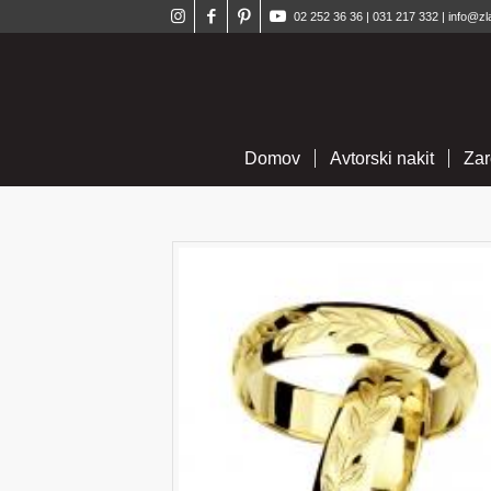
02 252 36 36
|
031 217 332
|
info@zl
Domov
Avtorski nakit
Zar