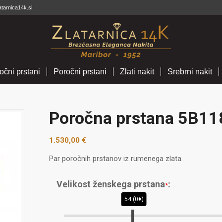
atarnica14k.si
očni prstani
Poročni prstani
Zlati nakit
Srebrni nakit
Poročna prstana 5B11
1.530,00
€
Par poročnih prstanov iz rumenega zlata.
Velikost ženskega prstana
:
*
54 (0€)