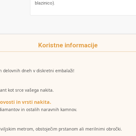
blazinico).
Koristne informacije
h delovnih dneh v diskretni embalaži!
mant kot srce vašega nakita.
ovosti in vrsti nakita.
i diamantov in ostalih naravnih kamnov.
šiviljskim metrom, obstoječim prstanom ali merilnimi obročki.