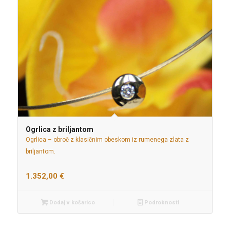
Ogrlica z briljantom
Ogrlica – obroč z klasičnim obeskom iz rumenega zlata z
briljantom.
1.352,00
€
Dodaj v košarico
Podrobnosti