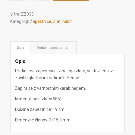
Šifra:
ZZ033
Kategoriji:
Zapestnice
,
Zlati nakit
Opis
Dodatne podrobnosti
Opis
Prefinjena zapestnica iz belega zlata, sestavljena iz
zavitih gladkih in matiranih členov.
Zapira se z varnostnim karabinerjem.
Material: belo zlato(585).
Dolžina zapestnice: 19 cm.
Dimenzije členov: 3×15,3 mm.