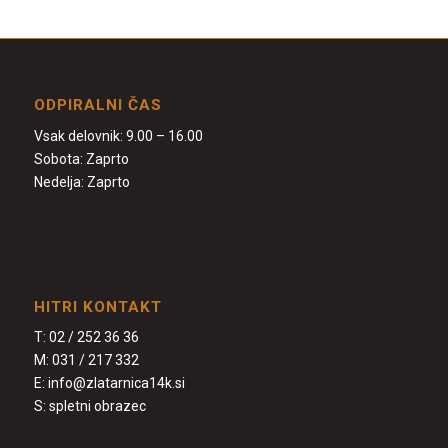
ODPIRALNI ČAS
Vsak delovnik: 9.00 – 16.00
Sobota: Zaprto
Nedelja: Zaprto
HITRI KONTAKT
T:
02 / 252 36 36
M:
031 / 217 332
E:
info@zlatarnica14k.si
S:
spletni obrazec