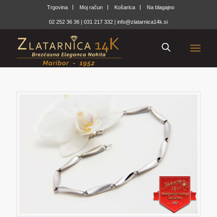
Trgovina
Moj račun
Košarica
Na blagajno
02 252 36 36
|
031 217 332
|
info@zlatarnica14k.si