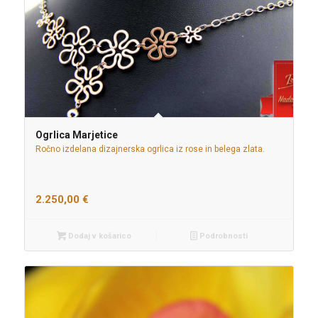
Ogrlica Marjetice
Ročno izdelana dizajnerska ogrlica iz rose in belega zlata.
2.250,00
€
Dodaj v košarico
Podrobnosti