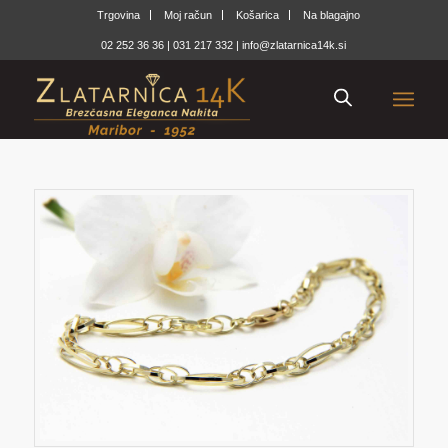
Trgovina
Moj račun
Košarica
Na blagajno
02 252 36 36
|
031 217 332
|
info@zlatarnica14k.si