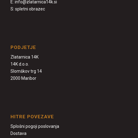
E:
info@zlatarnica14k.si
S:
spletni obrazec
PODJETJE
Zlatarnica 14K
14K d.o.o.
Slomškov trg 14
2000 Maribor
HITRE POVEZAVE
Splošni pogoji poslovanja
Dostava