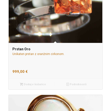
Prstan Oro
Unikaten prstan z oranžnim cirkonom.
999,00
€
Dodaj v košarico
Podrobnosti