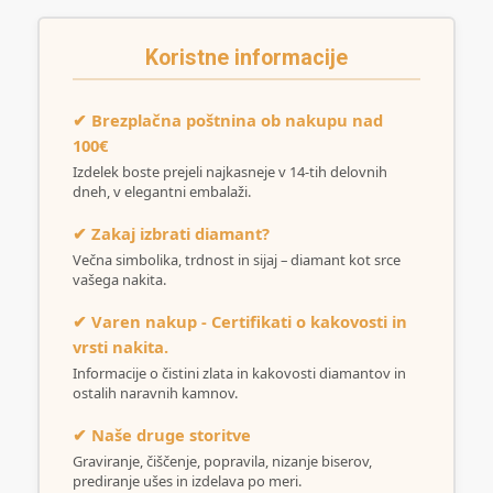
Koristne informacije
✔ Brezplačna poštnina ob nakupu nad
100€
Izdelek boste prejeli najkasneje v 14-tih delovnih
dneh, v elegantni embalaži.
✔ Zakaj izbrati diamant?
Večna simbolika, trdnost in sijaj – diamant kot srce
vašega nakita.
✔ Varen nakup - Certifikati o kakovosti in
vrsti nakita.
Informacije o čistini zlata in kakovosti diamantov in
ostalih naravnih kamnov.
✔ Naše druge storitve
Graviranje, čiščenje, popravila, nizanje biserov,
prediranje ušes in izdelava po meri.