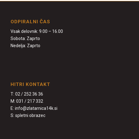
ODPIRALNI ČAS
Vsak delovnik: 9.00 – 16.00
Sobota: Zaprto
Nedelja: Zaprto
HITRI KONTAKT
T:
02 / 252 36 36
M:
031 / 217 332
E:
info@zlatarnica14k.si
S:
spletni obrazec