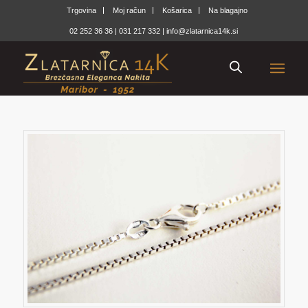
Trgovina
Moj račun
Košarica
Na blagajno
02 252 36 36
|
031 217 332
|
info@zlatarnica14k.si