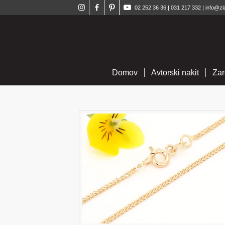
02 252 36 36
|
031 217 332
|
info@zl
Domov
Avtorski nakit
Zar