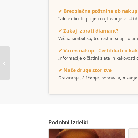
✔ Brezplačna poštnina ob nakup
Izdelek boste prejeli najkasneje v 14-t
✔ Zakaj izbrati diamant?
Večna simbolika, trdnost in sijaj – dia
✔ Varen nakup - Certifikati o kak
Informacije o čistini zlata in kakovost
Verižica Diana
✔ Naše druge storitve
Graviranje, čiščenje, popravila, nizanje
Podobni izdelki