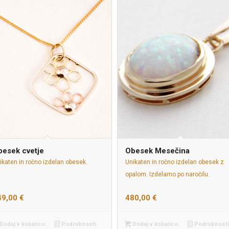
besek cvetje
Obesek Mesečina
ikaten in ročno izdelan obesek.
Unikaten in ročno izdelan obesek z
opalom. Izdelamo po naročilu.
49,00
€
480,00
€
Dodaj v košarico
Podrobnosti
Dodaj v košarico
Podrobnosti