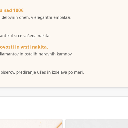
u nad 100€
ih delovnih dneh, v elegantni embalaži.
mant kot srce vašega nakita.
ovosti in vrsti nakita.
i diamantov in ostalih naravnih kamnov.
 biserov, prediranje ušes in izdelava po meri.