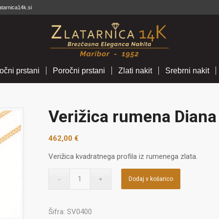
atarnica14k.si
očni prstani
Poročni prstani
Zlati nakit
Srebrni nakit
Verižica rumena Diana
462,00
€
Verižica kvadratnega profila iz rumenega zlata.
Dodaj v košarico
Šifra:
SV0400