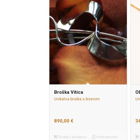
Broška Vitica
O
Unikatna broška s biserom.
Un
890,00
€
3
Dodaj v košarico
Podrobnosti