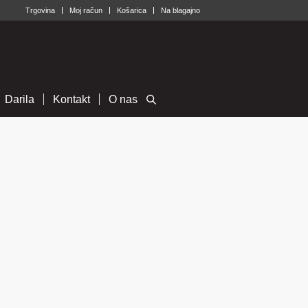
Trgovina
Moj račun
Košarica
Na blagajno
Darila
Kontakt
O nas