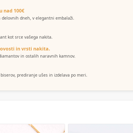
u nad 100€
ih delovnih dneh, v elegantni embalaži.
mant kot srce vašega nakita.
ovosti in vrsti nakita.
i diamantov in ostalih naravnih kamnov.
 biserov, prediranje ušes in izdelava po meri.