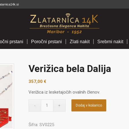
atarnica14k.si
očni prstani
Poročni prstani
Zlati nakit
Srebrni nakit
Verižica bela Dalija
357,00
€
Verižica iz lesketajočih ovalnih členov.
Dodaj v košarico
Šifra:
SV0225