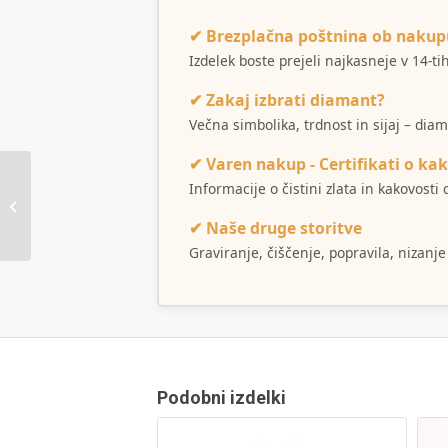
✔ Brezplačna poštnina ob nakup
Izdelek boste prejeli najkasneje v 14-t
✔ Zakaj izbrati diamant?
Večna simbolika, trdnost in sijaj – dia
✔ Varen nakup - Certifikati o kak
Informacije o čistini zlata in kakovost
Ogrlica Otja
✔ Naše druge storitve
Graviranje, čiščenje, popravila, nizanje
Podobni izdelki