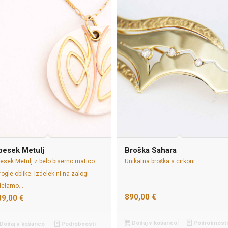
besek Metulj
Broška Sahara
esek Metulj z belo biserno matico
Unikatna broška s cirkoni.
rogle oblike. Izdelek ni na zalogi-
delamo…
890,00
€
89,00
€
Dodaj v košarico
Podrobnosti
Dodaj v košarico
Podrobnosti