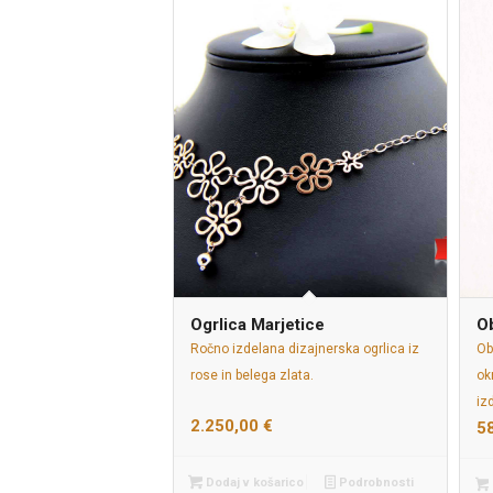
Ogrlica Marjetice
O
Ročno izdelana dizajnerska ogrlica iz
Ob
rose in belega zlata.
ok
iz
2.250,00
€
5
Dodaj v košarico
Podrobnosti