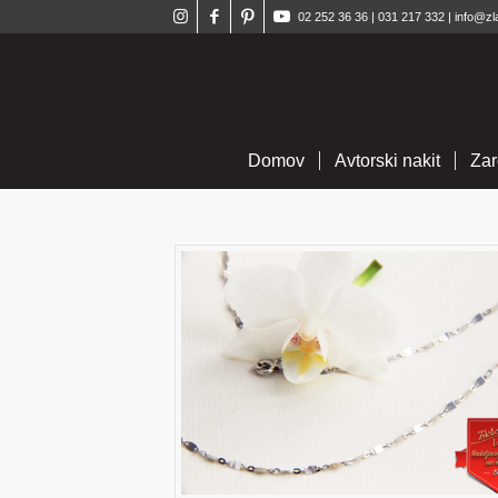
02 252 36 36
|
031 217 332
|
info@zl
Domov
Avtorski nakit
Zar