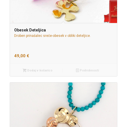
Obesek Deteljica
Droben prinašalec sreče-obesek v obliki deteljice.
49,00
€
Dodaj v košarico
Podrobnosti