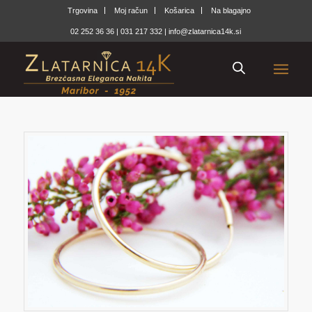
Trgovina
Moj račun
Košarica
Na blagajno
02 252 36 36
|
031 217 332
|
info@zlatarnica14k.si