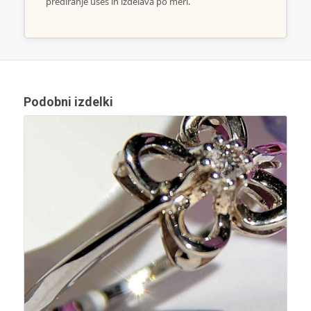
prediranje ušes in izdelava po meri.
Podobni izdelki