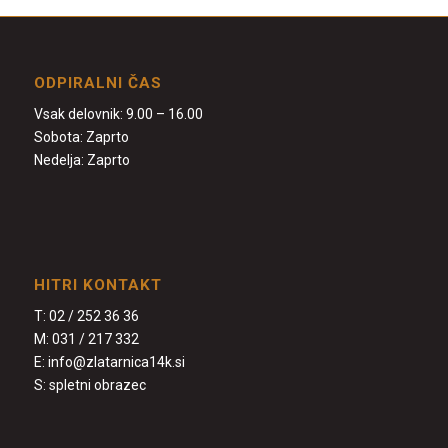
ODPIRALNI ČAS
Vsak delovnik: 9.00 – 16.00
Sobota: Zaprto
Nedelja: Zaprto
HITRI KONTAKT
T:
02 / 252 36 36
M:
031 / 217 332
E:
info@zlatarnica14k.si
S:
spletni obrazec