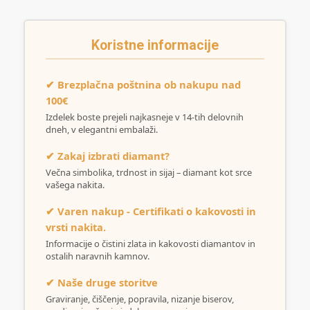
Koristne informacije
✔ Brezplačna poštnina ob nakupu nad
100€
Izdelek boste prejeli najkasneje v 14-tih delovnih
dneh, v elegantni embalaži.
✔ Zakaj izbrati diamant?
Večna simbolika, trdnost in sijaj – diamant kot srce
vašega nakita.
✔ Varen nakup - Certifikati o kakovosti in
vrsti nakita.
Informacije o čistini zlata in kakovosti diamantov in
ostalih naravnih kamnov.
✔ Naše druge storitve
Graviranje, čiščenje, popravila, nizanje biserov,