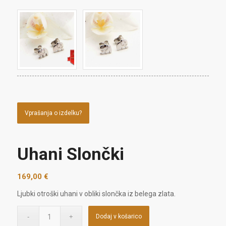
Vprašanja o izdelku?
Uhani Slončki
169,00
€
Ljubki otroški uhani v obliki slončka iz belega zlata.
Dodaj v košarico