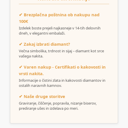
✔ Brezplačna poštnina ob nakupu nad
100€
Izdelek boste prejeli najkasneje v 14-tih delovnih
dneh, v elegantni embalaži.
✔ Zakaj izbrati diamant?
Večna simbolika, trdnost in sijaj – diamant kot srce
vašega nakita.
✔ Varen nakup - Certifikati o kakovosti in
vrsti nakita.
Informacije o čistini zlata in kakovosti diamantov in
ostalih naravnih kamnov.
✔ Naše druge storitve
Graviranje, čiščenje, popravila, nizanje biserov,
prediranje ušes in izdelava po meri.