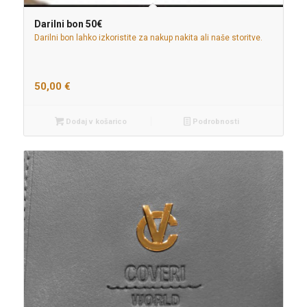
Darilni bon 50€
Darilni bon lahko izkoristite za nakup nakita ali naše storitve.
50,00
€
Dodaj v košarico
Podrobnosti