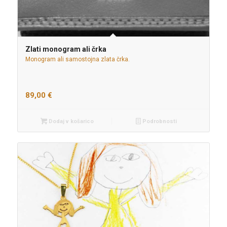
Zlati monogram ali črka
Monogram ali samostojna zlata črka.
89,00
€
Dodaj v košarico
Podrobnosti