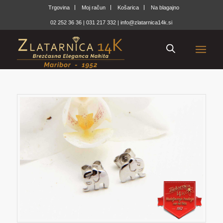
Trgovina
Moj račun
Košarica
Na blagajno
02 252 36 36
|
031 217 332
|
info@zlatarnica14k.si