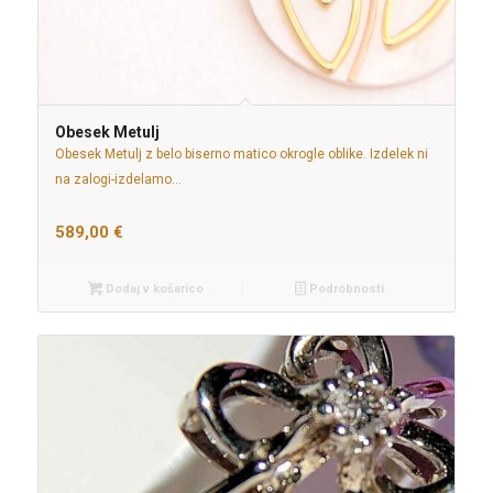
Obesek Metulj
Obesek Metulj z belo biserno matico okrogle oblike. Izdelek ni
na zalogi-izdelamo…
589,00
€
Dodaj v košarico
Podrobnosti