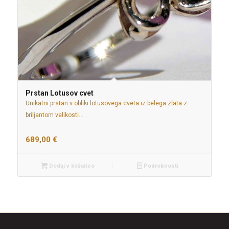
Prstan Lotusov cvet
Unikatni prstan v obliki lotusovega cveta iz belega zlata z
briljantom velikosti…
689,00
€
Dodaj v košarico
Podrobnosti