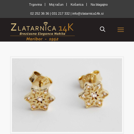
Trgovina
Moj račun
Košarica
Na blagajno
02 252 36 36
|
031 217 332
|
info@zlatarnica14k.si