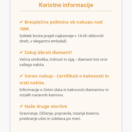
Koristne informacije
✔ Brezplačna poštnina ob nakupu nad
100€
Izdelek boste prejeli najkasneje v 14-tih delovnih
dneh, v elegantni embalaži.
✔ Zakaj izbrati diamant?
Večna simbolika, trdnost in sijaj – diamant kot srce
vašega nakita.
✔ Varen nakup - Certifikati o kakovosti in
vrsti nakita.
Informacije o čistini zlata in kakovosti diamantov in
ostalih naravnih kamnov.
✔ Naše druge storitve
Graviranje, čiščenje, popravila, nizanje biserov,
prediranje ušes in izdelava po meri.