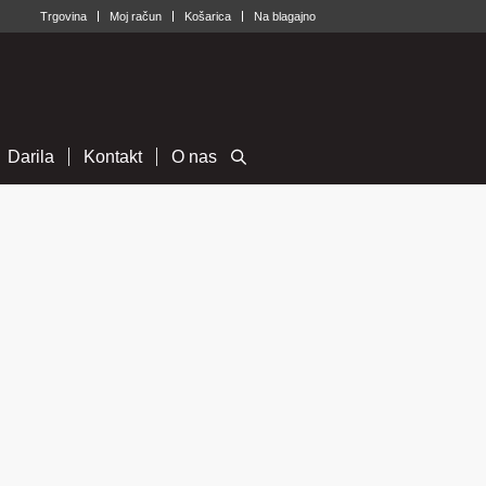
Trgovina
Moj račun
Košarica
Na blagajno
Darila
Kontakt
O nas