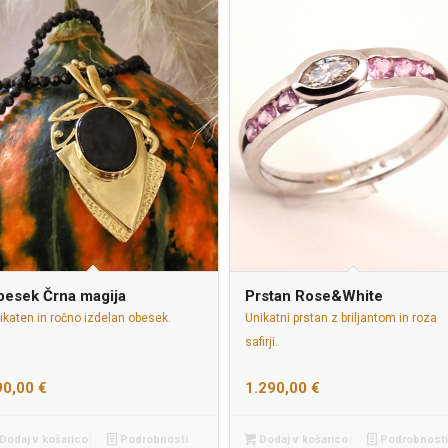
besek Črna magija
Prstan Rose&White
ikaten in ročno izdelan obesek.
Unikatni prstan z briljantom in roza
safirji.
90,00
€
1.290,00
€
Dodaj v košarico
Podrobnosti
Dodaj v košarico
Podrobnosti