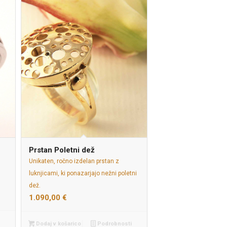
Prstan Poletni dež
Unikaten, ročno izdelan prstan z
luknjicami, ki ponazarjajo nežni poletni
dež.
1.090,00
€
Dodaj v košarico
Podrobnosti