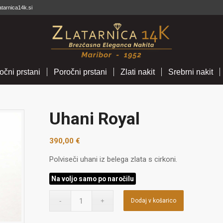
atarnica14k.si
očni prstani
Poročni prstani
Zlati nakit
Srebrni nakit
Uhani Royal
390,00
€
Polviseči uhani iz belega zlata s cirkoni.
Na voljo samo po naročilu
Dodaj v košarico