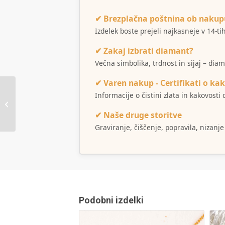
✔ Brezplačna poštnina ob nakup
Izdelek boste prejeli najkasneje v 14-t
✔ Zakaj izbrati diamant?
Večna simbolika, trdnost in sijaj – dia
✔ Varen nakup - Certifikati o kak
Informacije o čistini zlata in kakovost
Zapestnica Gabrijela
✔ Naše druge storitve
Graviranje, čiščenje, popravila, nizanje
Podobni izdelki