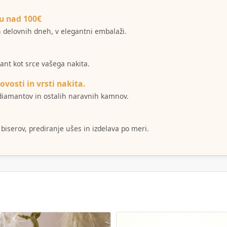
u nad 100€
ih delovnih dneh, v elegantni embalaži.
mant kot srce vašega nakita.
ovosti in vrsti nakita.
i diamantov in ostalih naravnih kamnov.
 biserov, prediranje ušes in izdelava po meri.