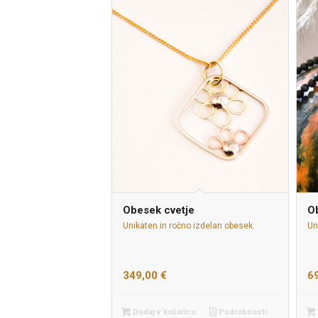
Obesek cvetje
O
Unikaten in ročno izdelan obesek.
Un
349,00
€
6
Dodaj v košarico
Podrobnosti