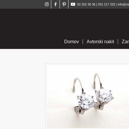
02 252 36 36
|
031 217 332
|
info@zl
Domov
Avtorski nakit
Zar