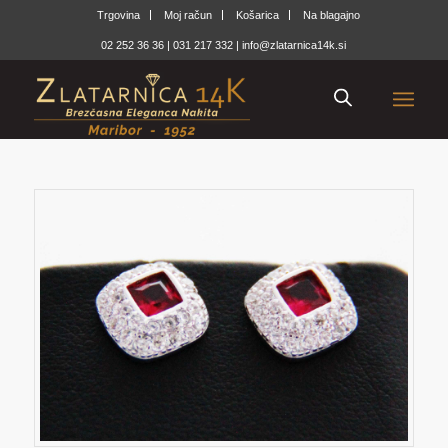
Trgovina
Moj račun
Košarica
Na blagajno
02 252 36 36
|
031 217 332
|
info@zlatarnica14k.si