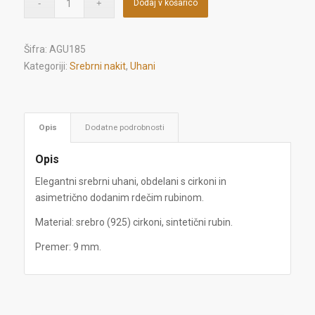
Dodaj v košarico
Šifra:
AGU185
Kategoriji:
Srebrni nakit
,
Uhani
Opis
Dodatne podrobnosti
Opis
Elegantni srebrni uhani, obdelani s cirkoni in
asimetrično dodanim rdečim rubinom.
Material: srebro (925) cirkoni, sintetični rubin.
Premer: 9 mm.