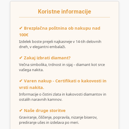
Koristne informacije
✔ Brezplačna poštnina ob nakupu nad
100€
Izdelek boste prejeli najkasneje v 14-tih delovnih
dneh, v elegantni embalaži.
✔ Zakaj izbrati diamant?
Večna simbolika, trdnost in sijaj – diamant kot srce
vašega nakita.
✔ Varen nakup - Certifikati o kakovosti in
vrsti nakita.
Informacije o čistini zlata in kakovosti diamantov in
ostalih naravnih kamnov.
✔ Naše druge storitve
Graviranje, čiščenje, popravila, nizanje biserov,
prediranje ušes in izdelava po meri.