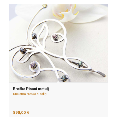
Broška Pisani metulj
Unikatna broška s safirji.
890,00
€