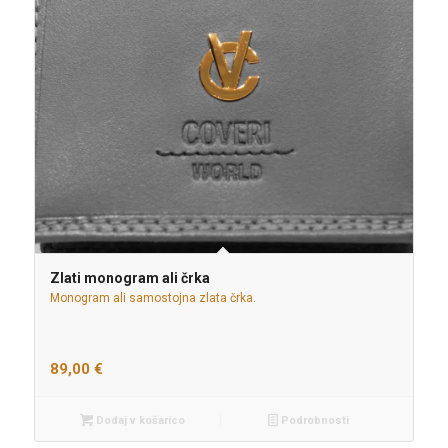
Zlati monogram ali črka
Monogram ali samostojna zlata črka.
89,00
€
Dodaj v košarico
Podrobnosti