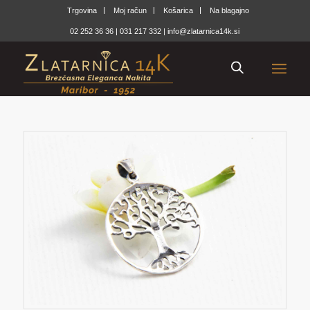
Trgovina
Moj račun
Košarica
Na blagajno
02 252 36 36
|
031 217 332
|
info@zlatarnica14k.si