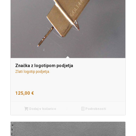
Značka z logotipom podjetja
Zlati logotip podjetja.
125,00
€
Dodaj v košarico
Podrobnosti