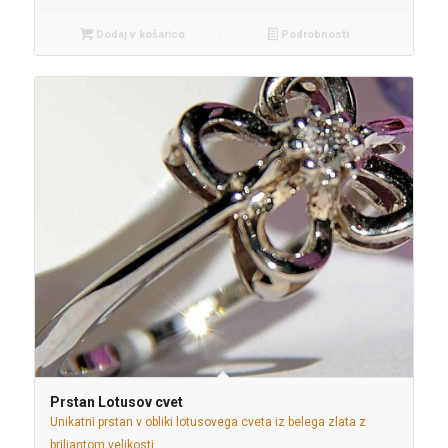
Dodaj v košarico
Podrobnosti
Prstan Lotusov cvet
Unikatni prstan v obliki lotusovega cveta iz belega zlata z
briljantom velikosti…