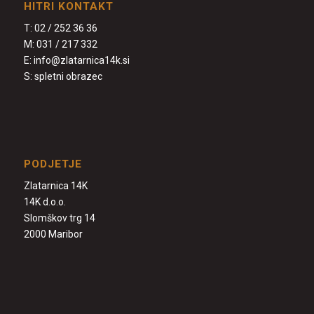
HITRI KONTAKT
T:
02 / 252 36 36
M:
031 / 217 332
E:
info@zlatarnica14k.si
S:
spletni obrazec
PODJETJE
Zlatarnica 14K
14K d.o.o.
Slomškov trg 14
2000 Maribor