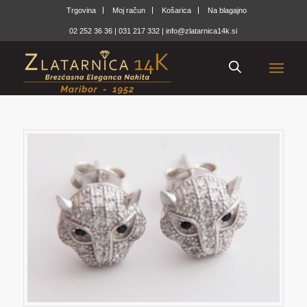
Trgovina
Moj račun
Košarica
Na blagajno
02 252 36 36
|
031 217 332
|
info@zlatarnica14k.si