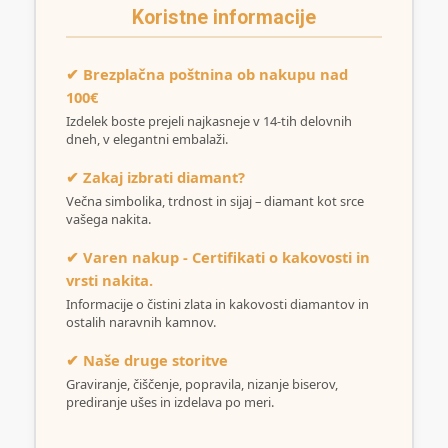
Koristne informacije
✔ Brezplačna poštnina ob nakupu nad
100€
Izdelek boste prejeli najkasneje v 14-tih delovnih
dneh, v elegantni embalaži.
✔ Zakaj izbrati diamant?
Večna simbolika, trdnost in sijaj – diamant kot srce
vašega nakita.
✔ Varen nakup - Certifikati o kakovosti in
vrsti nakita.
Informacije o čistini zlata in kakovosti diamantov in
ostalih naravnih kamnov.
✔ Naše druge storitve
Graviranje, čiščenje, popravila, nizanje biserov,
prediranje ušes in izdelava po meri.