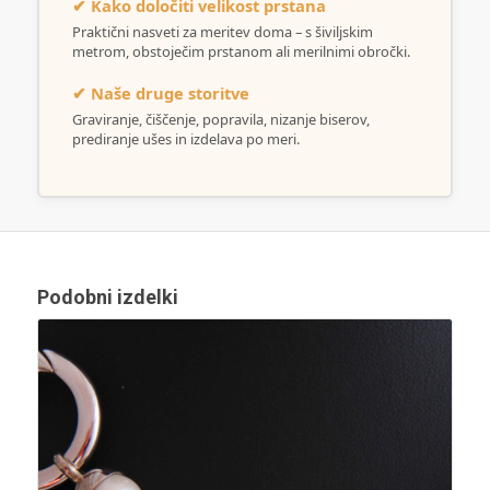
✔ Kako določiti velikost prstana
Praktični nasveti za meritev doma – s šiviljskim
metrom, obstoječim prstanom ali merilnimi obročki.
✔ Naše druge storitve
Graviranje, čiščenje, popravila, nizanje biserov,
prediranje ušes in izdelava po meri.
Podobni izdelki