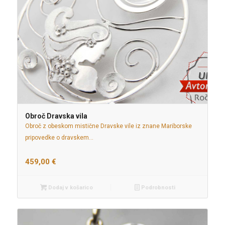
Obroč Dravska vila
Obroč z obeskom mistične Dravske vile iz znane Mariborske
pripovedke o dravskem…
459,00
€
Dodaj v košarico
Podrobnosti