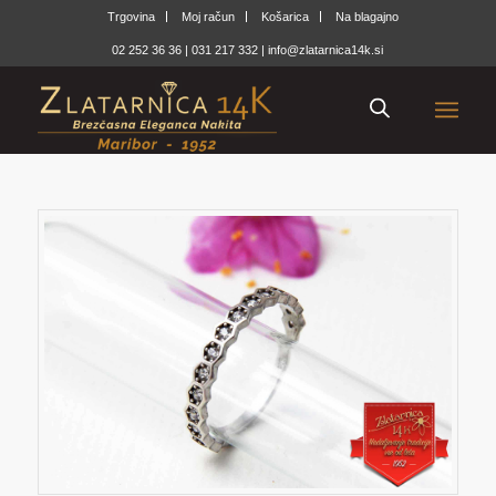
Trgovina
Moj račun
Košarica
Na blagajno
02 252 36 36
|
031 217 332
|
info@zlatarnica14k.si