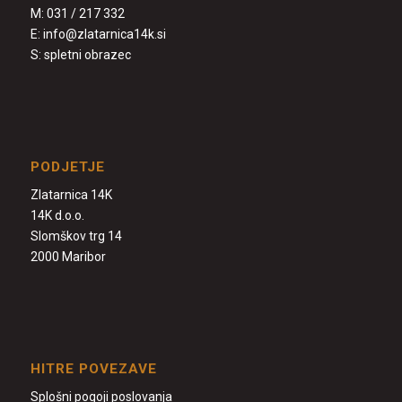
M:
031 / 217 332
E:
info@zlatarnica14k.si
S:
spletni obrazec
PODJETJE
Zlatarnica 14K
14K d.o.o.
Slomškov trg 14
2000 Maribor
HITRE POVEZAVE
Splošni pogoji poslovanja