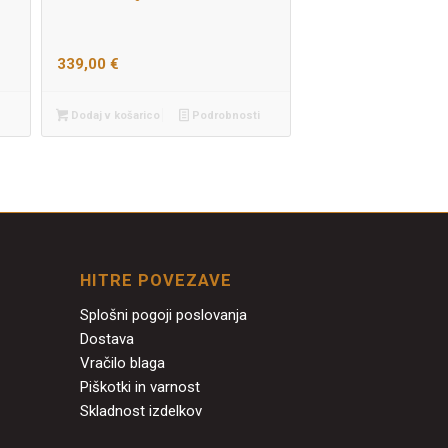
339,00
€
Dodaj v košarico
Podrobnosti
HITRE POVEZAVE
Splošni pogoji poslovanja
Dostava
Vračilo blaga
Piškotki in varnost
Skladnost izdelkov