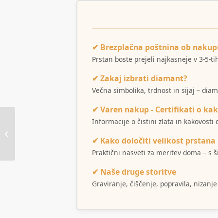
✔ Brezplačna poštnina ob nakup
Prstan boste prejeli najkasneje v 3-5-t
✔ Zakaj izbrati diamant?
Večna simbolika, trdnost in sijaj – dia
✔ Varen nakup - Certifikati o kak
Informacije o čistini zlata in kakovost
Prstan 4ways
✔ Kako določiti velikost prstana
Praktični nasveti za meritev doma – s 
✔ Naše druge storitve
Graviranje, čiščenje, popravila, nizanje