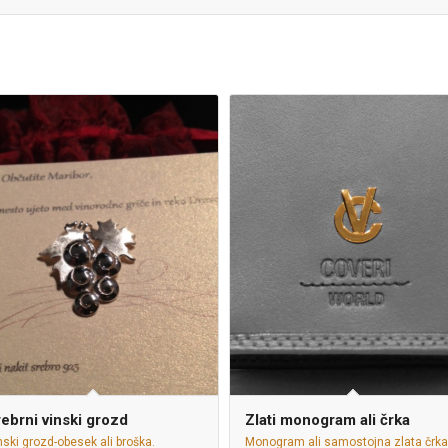
ebrni vinski grozd
Zlati monogram ali črka
nski grozd-obesek ali broška.
Monogram ali samostojna zlata črka