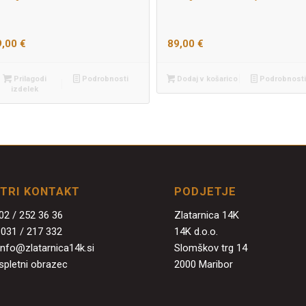
9,00
€
89,00
€
Prilagodi
Podrobnosti
Dodaj v košarico
Podrobnosti
izdelek
ITRI KONTAKT
PODJETJE
02 / 252 36 36
Zlatarnica 14K
:
031 / 217 332
14K d.o.o.
info@zlatarnica14k.si
Slomškov trg 14
spletni obrazec
2000 Maribor