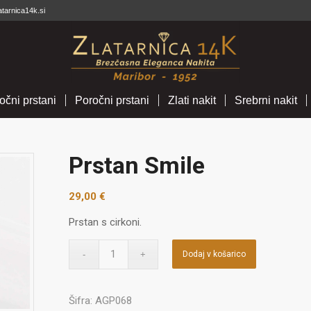
atarnica14k.si
očni prstani
Poročni prstani
Zlati nakit
Srebrni nakit
Prstan Smile
29,00
€
Prstan s cirkoni.
Dodaj v košarico
Šifra:
AGP068