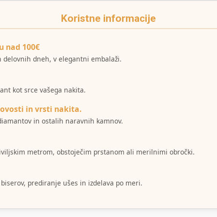
Koristne informacije
u nad 100€
ih delovnih dneh, v elegantni embalaži.
mant kot srce vašega nakita.
ovosti in vrsti nakita.
i diamantov in ostalih naravnih kamnov.
šiviljskim metrom, obstoječim prstanom ali merilnimi obročki.
 biserov, prediranje ušes in izdelava po meri.