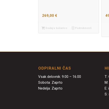
269,00
€
4
Dodaj v košarico
Podrobnosti
ODPIRALNI ČAS
H
Vsak delovnik: 9.00 – 16.00
T:
Sobota: Zaprto
M
Nedelja: Zaprto
E:
S: