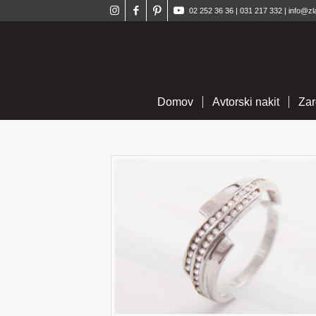
02 252 36 36
|
031 217 332
|
info@zl
Domov
Avtorski nakit
Zar