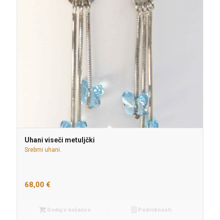
Uhani viseči metuljčki
Srebrni uhani.
68,00
€
Dodaj v košarico
Podrobnosti