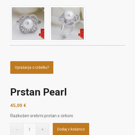
Vprašanja o izdelku?
Prstan Pearl
45,00
€
Razkošen srebrni prstan s cirkoni.
Dodaj v košarico