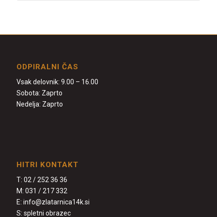
ODPIRALNI ČAS
Vsak delovnik: 9.00 – 16.00
Sobota: Zaprto
Nedelja: Zaprto
HITRI KONTAKT
T:
02 / 252 36 36
M:
031 / 217 332
E:
info@zlatarnica14k.si
S:
spletni obrazec