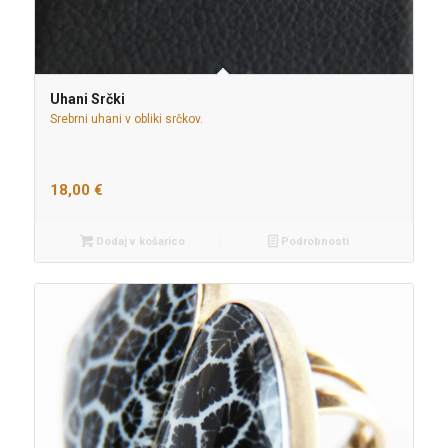
Uhani Srčki
Srebrni uhani v obliki srčkov.
18,00
€
Dodaj v košarico
Podrobnosti