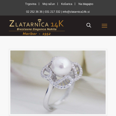
Trgovina
Moj račun
Košarica
Na blagajno
02 252 36 36
|
031 217 332
|
info@zlatarnica14k.si