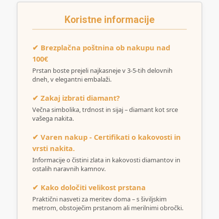
Koristne informacije
✔ Brezplačna poštnina ob nakupu nad
100€
Prstan boste prejeli najkasneje v 3-5-tih delovnih
dneh, v elegantni embalaži.
✔ Zakaj izbrati diamant?
Večna simbolika, trdnost in sijaj – diamant kot srce
vašega nakita.
✔ Varen nakup - Certifikati o kakovosti in
vrsti nakita.
Informacije o čistini zlata in kakovosti diamantov in
ostalih naravnih kamnov.
✔ Kako določiti velikost prstana
Praktični nasveti za meritev doma – s šiviljskim
metrom, obstoječim prstanom ali merilnimi obročki.