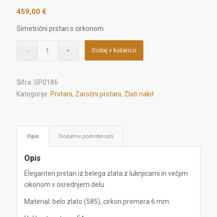
459,00
€
Simetrični prstan s cirkonom.
Dodaj v košarico
Šifra:
SP0186
Kategorije:
Prstani
,
Zaročni prstani
,
Zlati nakit
Opis
Dodatne podrobnosti
Opis
Eleganten prstan iz belega zlata z luknjicami in večjim
cikonom v osrednjem delu.
Material: belo zlato (585), cirkon premera 6 mm.