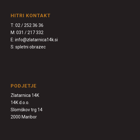
HITRI KONTAKT
T:
02 / 252 36 36
M:
031 / 217 332
E:
info@zlatarnica14k.si
S:
spletni obrazec
PODJETJE
Zlatarnica 14K
14K d.o.o.
Slomškov trg 14
2000 Maribor