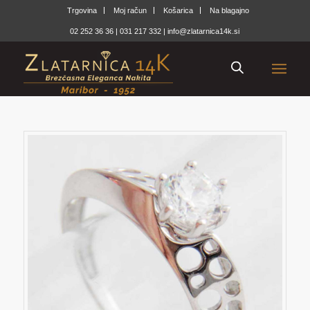
Trgovina
Moj račun
Košarica
Na blagajno
02 252 36 36
|
031 217 332
|
info@zlatarnica14k.si