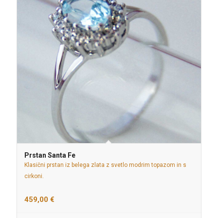
Prstan Santa Fe
Klasični prstan iz belega zlata z svetlo modrim topazom in s
cirkoni.
459,00
€