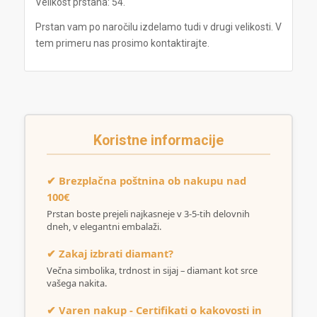
Velikost prstana: 54.
Prstan vam po naročilu izdelamo tudi v drugi velikosti. V
tem primeru nas prosimo kontaktirajte.
Koristne informacije
✔ Brezplačna poštnina ob nakupu nad
100€
Prstan boste prejeli najkasneje v 3-5-tih delovnih
dneh, v elegantni embalaži.
✔ Zakaj izbrati diamant?
Večna simbolika, trdnost in sijaj – diamant kot srce
vašega nakita.
✔ Varen nakup - Certifikati o kakovosti in