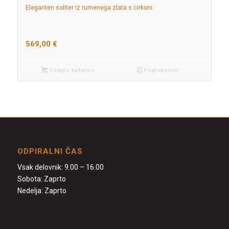
Eleganten soliter iz rumenega zlata s cirkoni.
569,00
€
Dodaj v košarico
Podrobnosti
ODPIRALNI ČAS
Vsak delovnik: 9.00 – 16.00
Sobota: Zaprto
Nedelja: Zaprto