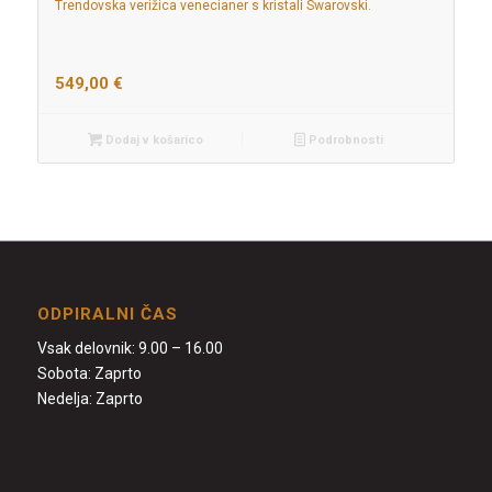
Trendovska verižica venecianer s kristali Swarovski.
549,00
€
Dodaj v košarico
Podrobnosti
ODPIRALNI ČAS
Vsak delovnik: 9.00 – 16.00
Sobota: Zaprto
Nedelja: Zaprto