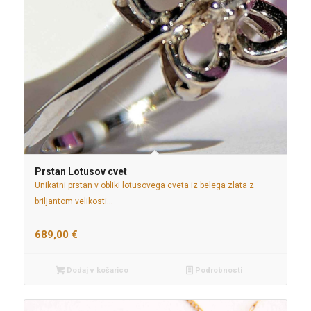
Prstan Lotusov cvet
Unikatni prstan v obliki lotusovega cveta iz belega zlata z
briljantom velikosti…
689,00
€
Dodaj v košarico
Podrobnosti