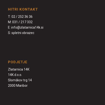
HITRI KONTAKT
T:
02 / 252 36 36
M:
031 / 217 332
E:
info@zlatarnica14k.si
S:
spletni obrazec
PODJETJE
Zlatarnica 14K
14K d.o.o.
Slomškov trg 14
2000 Maribor