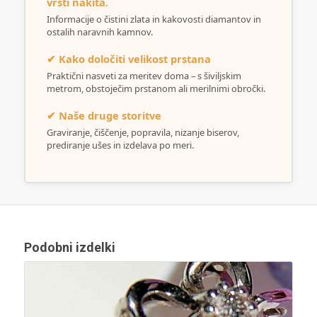
vrsti nakita.
Informacije o čistini zlata in kakovosti diamantov in
ostalih naravnih kamnov.
✔ Kako določiti velikost prstana
Praktični nasveti za meritev doma – s šiviljskim
metrom, obstoječim prstanom ali merilnimi obročki.
✔ Naše druge storitve
Graviranje, čiščenje, popravila, nizanje biserov,
prediranje ušes in izdelava po meri.
Podobni izdelki