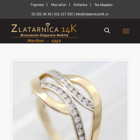
Trgovina
Moj račun
Košarica
Na blagajno
02 252 36 36
|
031 217 332
|
info@zlatarnica14k.si