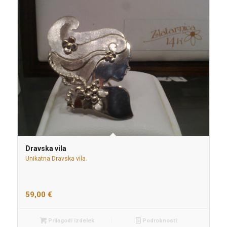
Dravska vila
Unikatna Dravska vila.
59,00
€
Prilagodi izdelek
Podrobnosti