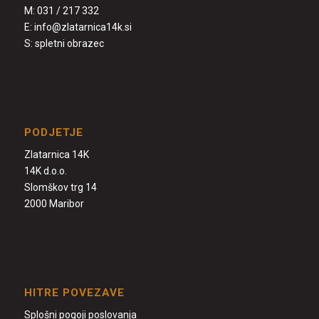
M:
031 / 217 332
E:
info@zlatarnica14k.si
S:
spletni obrazec
PODJETJE
Zlatarnica 14K
14K d.o.o.
Slomškov trg 14
2000 Maribor
HITRE POVEZAVE
Splošni pogoji poslovanja