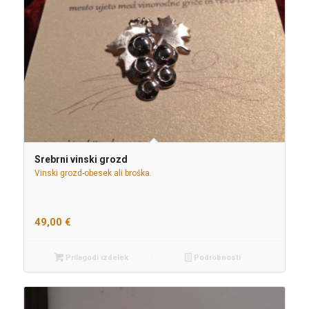
Srebrni vinski grozd
Vinski grozd-obesek ali broška.
49,00
€
Prilagodi izdelek
Podrobnosti