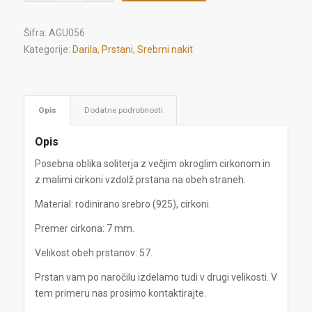
Šifra:
AGU056
Kategorije:
Darila
,
Prstani
,
Srebrni nakit
Opis
Dodatne podrobnosti
Opis
Posebna oblika soliterja z večjim okroglim cirkonom in
z malimi cirkoni vzdolž prstana na obeh straneh.
Material: rodinirano srebro (925), cirkoni.
Premer cirkona: 7 mm.
Velikost obeh prstanov: 57.
Prstan vam po naročilu izdelamo tudi v drugi velikosti. V
tem primeru nas prosimo kontaktirajte.