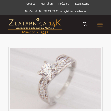
Trgovina
Moj račun
Košarica
Na blagajno
02 252 36 36
|
031 217 332
|
info@zlatarnica14k.si