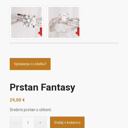
Vprašanja o izdelku?
Prstan Fantasy
29,00
€
Srebrni prstan s cirkoni.
Dodaj v košarico