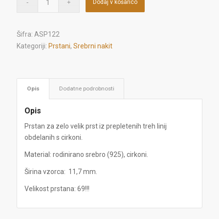
Dodaj v košarico
Šifra:
ASP122
Kategoriji:
Prstani
,
Srebrni nakit
Opis
Dodatne podrobnosti
Opis
Prstan za zelo velik prst iz prepletenih treh linij
obdelanih s cirkoni.
Material: rodinirano srebro (925), cirkoni.
Širina vzorca: 11,7 mm.
Velikost prstana: 69!!!