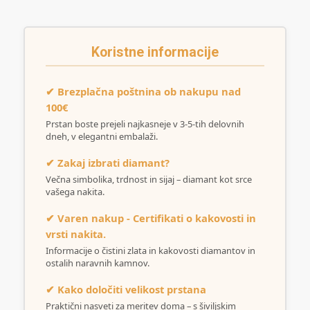
Koristne informacije
✔ Brezplačna poštnina ob nakupu nad
100€
Prstan boste prejeli najkasneje v 3-5-tih delovnih
dneh, v elegantni embalaži.
✔ Zakaj izbrati diamant?
Večna simbolika, trdnost in sijaj – diamant kot srce
vašega nakita.
✔ Varen nakup - Certifikati o kakovosti in
vrsti nakita.
Informacije o čistini zlata in kakovosti diamantov in
ostalih naravnih kamnov.
✔ Kako določiti velikost prstana
Praktični nasveti za meritev doma – s šiviljskim