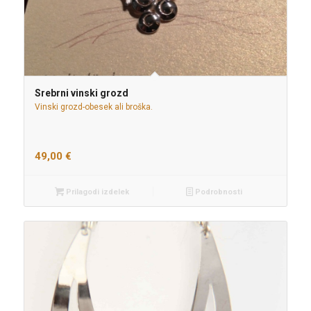
Srebrni vinski grozd
Vinski grozd-obesek ali broška.
49,00
€
Prilagodi izdelek
Podrobnosti