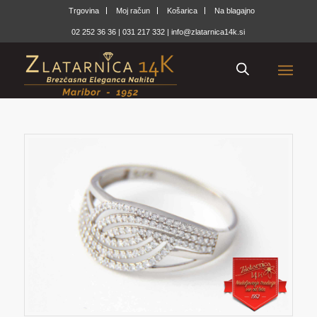
Trgovina
Moj račun
Košarica
Na blagajno
02 252 36 36
|
031 217 332
|
info@zlatarnica14k.si