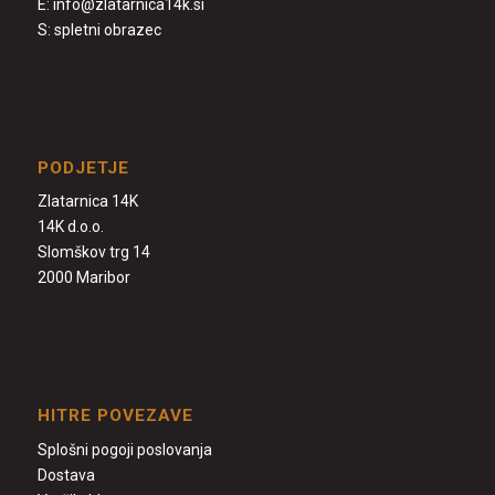
E:
info@zlatarnica14k.si
S:
spletni obrazec
PODJETJE
Zlatarnica 14K
14K d.o.o.
Slomškov trg 14
2000 Maribor
HITRE POVEZAVE
Splošni pogoji poslovanja
Dostava