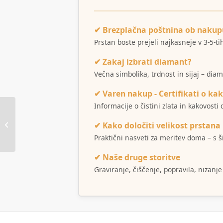
✔ Brezplačna poštnina ob nakup
Prstan boste prejeli najkasneje v 3-5-t
✔ Zakaj izbrati diamant?
Večna simbolika, trdnost in sijaj – dia
✔ Varen nakup - Certifikati o kak
Informacije o čistini zlata in kakovost
✔ Kako določiti velikost prstana
Obesek Infinity krog
Praktični nasveti za meritev doma – s 
✔ Naše druge storitve
Graviranje, čiščenje, popravila, nizanje