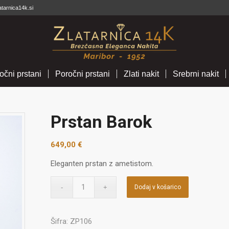
atarnica14k.si
očni prstani
Poročni prstani
Zlati nakit
Srebrni nakit
Prstan Barok
649,00
€
Eleganten prstan z ametistom.
Dodaj v košarico
Šifra:
ZP106