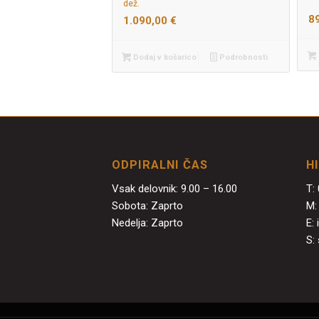
dež.
8
1.090,00
€
Dodaj v košarico
Podrobnosti
ODPIRALNI ČAS
H
Vsak delovnik: 9.00 – 16.00
T:
Sobota: Zaprto
M
Nedelja: Zaprto
E:
S: