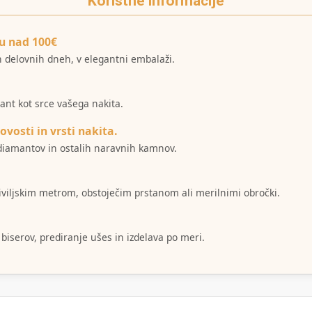
Koristne informacije
u nad 100€
ih delovnih dneh, v elegantni embalaži.
mant kot srce vašega nakita.
ovosti in vrsti nakita.
i diamantov in ostalih naravnih kamnov.
šiviljskim metrom, obstoječim prstanom ali merilnimi obročki.
 biserov, prediranje ušes in izdelava po meri.