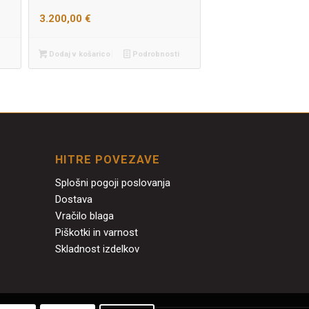
3.200,00
€
Dodaj v košarico
Podrobnosti
HITRE POVEZAVE
Splošni pogoji poslovanja
Dostava
Vračilo blaga
Piškotki in varnost
Skladnost izdelkov