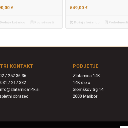
90,00
€
549,00
€
Dodaj v košarico
Podrobnosti
Dodaj v košarico
Podrobnosti
ITRI KONTAKT
PODJETJE
02 / 252 36 36
Zlatarnica 14K
:
031 / 217 332
14K d.o.o.
info@zlatarnica14k.si
Slomškov trg 14
spletni obrazec
2000 Maribor