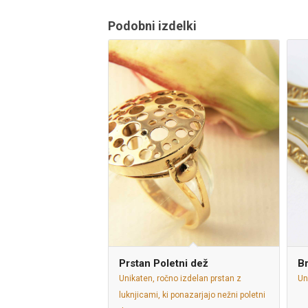
Podobni izdelki
Prstan Poletni dež
B
Unikaten, ročno izdelan prstan z
Un
luknjicami, ki ponazarjajo nežni poletni