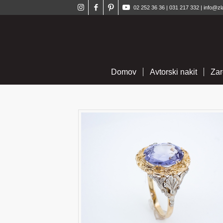
02 252 36 36
|
031 217 332
|
info@zl
Domov
Avtorski nakit
Zar