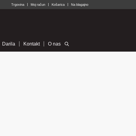
Trgovina
Moj račun
Košarica
Na blagajno
Darila
Kontakt
O nas