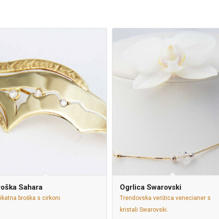
roška Sahara
Ogrlica Swarovski
ikatna broška s cirkoni.
Trendovska verižica venecianer s
kristali Swarovski.