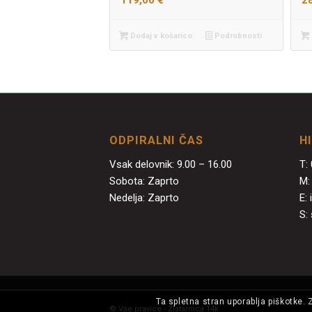
119,00
€
2
Dodaj v košarico
Podrobnosti
ODPIRALNI ČAS
H
Vsak delovnik: 9.00 – 16.00
T:
Sobota: Zaprto
M
Nedelja: Zaprto
E:
S:
Ta spletna stran uporablja piškotke. 
© Vse pravice - Zlatarnica 14k