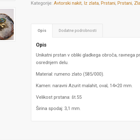
Kategorije:
Avtorski nakit
,
Iz zlata
,
Prstani
,
Prstani
,
Zla
Opis
Dodatne podrobnosti
Opis
Unikatni prstan v obliki gladkega obroča, ravnega p
osrednjem delu.
Material: rumeno zlato (585/000).
Kamen: naravni Azurit malahit, oval, 14×20 mm.
Velikost prstana: št.55
Širina spodaj: 3,1 mm.