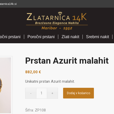
atarnica14k.si
očni prstani
Poročni prstani
Zlati nakit
Srebrni nakit
Prstan Azurit malahit
882,00
€
Unikatni prstan Azurit malahit.
Dodaj v košarico
Šifra:
ZP108