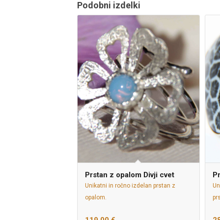
Podobni izdelki
Prstan z opalom Divji cvet
Pr
Unikatni in ročno izdelan prstan z
Un
opalom.
pr