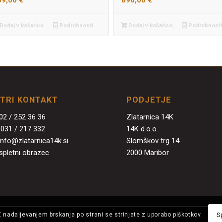
89,00
€
890,00
€
Dodaj v košarico
Podrobnosti
Dodaj v košarico
Podrobnosti
ITRI KONTAKT
PODJETJE
02 / 252 36 36
Zlatarnica 14K
:
031 / 217 332
14K d.o.o.
info@zlatarnica14k.si
Slomškov trg 14
spletni obrazec
2000 Maribor
Z nadaljevanjem brskanja po strani se strinjate z uporabo piškotkov.
S