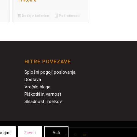
119,00
€
Dodaj v košarico
Podrobnosti
HITRE POVEZAVE
Splošni pogoji poslovanja
Dostava
Vračilo blaga
Piškotki in varnost
Skladnost izdelkov
prejmi
Zavrni
Več