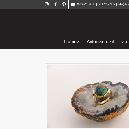
02 252 36 36
|
031 217 332
|
info@zl
Domov
Avtorski nakit
Zar