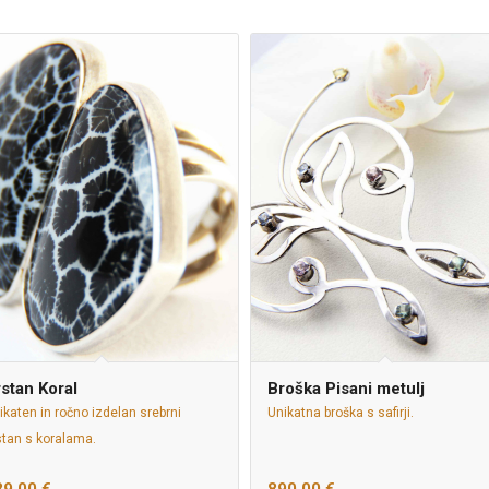
stan Koral
Broška Pisani metulj
ikaten in ročno izdelan srebrni
Unikatna broška s safirji.
stan s koralama.