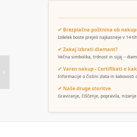
✔ Brezplačna poštnina ob nakup
Izdelek boste prejeli najkasneje v 14-t
✔ Zakaj izbrati diamant?
Večna simbolika, trdnost in sijaj – dia
✔ Varen nakup - Certifikati o kak
Obroč Azurit malahit
Informacije o čistini zlata in kakovost
✔ Naše druge storitve
Graviranje, čiščenje, popravila, nizanje