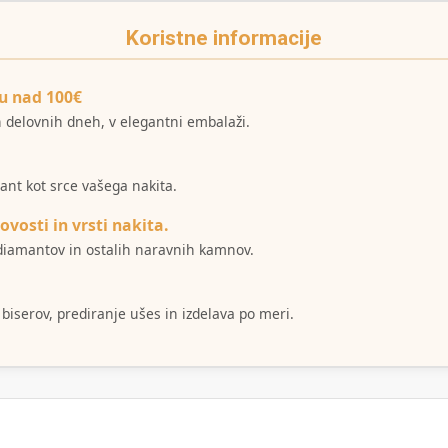
Koristne informacije
u nad 100€
ih delovnih dneh, v elegantni embalaži.
mant kot srce vašega nakita.
ovosti in vrsti nakita.
i diamantov in ostalih naravnih kamnov.
 biserov, prediranje ušes in izdelava po meri.