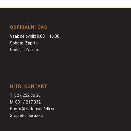
ODPIRALNI ČAS
Vsak delovnik: 9.00 – 16.00
Sobota: Zaprto
Nedelja: Zaprto
HITRI KONTAKT
T:
02 / 252 36 36
M:
031 / 217 332
E:
info@zlatarnica14k.si
S:
spletni obrazec