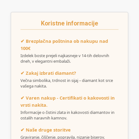
Koristne informacije
✔ Brezplačna poštnina ob nakupu nad
100€
Izdelek boste prejeli najkasneje v 14-tih delovnih
dneh, v elegantni embalaži.
✔ Zakaj izbrati diamant?
Večna simbolika, trdnost in sijaj – diamant kot srce
vašega nakita.
✔ Varen nakup - Certifikati o kakovosti in
vrsti nakita.
Informacije o čistini zlata in kakovosti diamantov in
ostalih naravnih kamnov.
✔ Naše druge storitve
Graviranje, čiščenje, popravila, nizanje biserov,