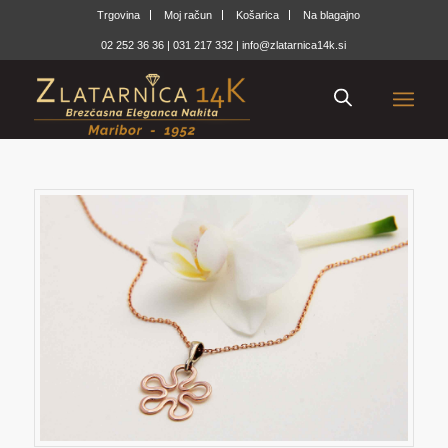
Trgovina
Moj račun
Košarica
Na blagajno
02 252 36 36
|
031 217 332
|
info@zlatarnica14k.si