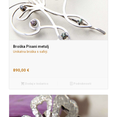
Broška Pisani metulj
Unikatna broška s safirji.
890,00
€
Dodaj v košarico
Podrobnosti