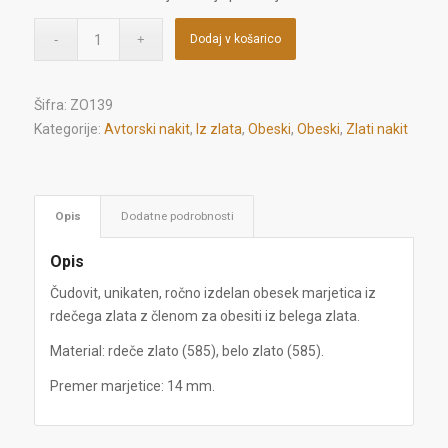
Dodaj v košarico
Šifra:
ZO139
Kategorije:
Avtorski nakit
,
Iz zlata
,
Obeski
,
Obeski
,
Zlati nakit
Opis
Dodatne podrobnosti
Opis
Čudovit, unikaten, ročno izdelan obesek marjetica iz
rdečega zlata z členom za obesiti iz belega zlata.
Material: rdeče zlato (585), belo zlato (585).
Premer marjetice: 14 mm.