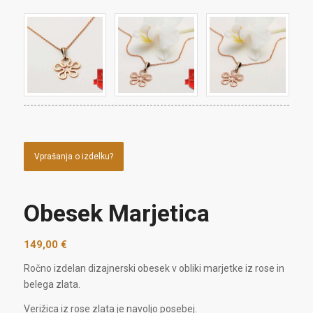
Vprašanja o izdelku?
Obesek Marjetica
149,00
€
Ročno izdelan dizajnerski obesek v obliki marjetke iz rose in
belega zlata.
Verižica iz rose zlata je navoljo posebej.