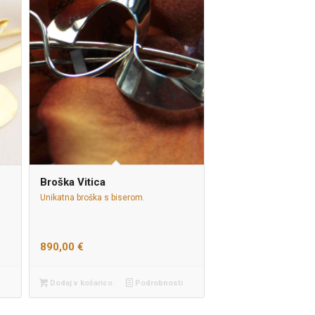
Broška Vitica
Unikatna broška s biserom.
890,00
€
Dodaj v košarico
Podrobnosti