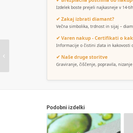
Izdelek boste prejeli najkasneje v 14-t
✔ Zakaj izbrati diamant?
Večna simbolika, trdnost in sijaj – dia
✔ Varen nakup - Certifikati o kak
Informacije o čistini zlata in kakovost
Obesek Kameleon
✔ Naše druge storitve
Graviranje, čiščenje, popravila, nizanje
Podobni izdelki