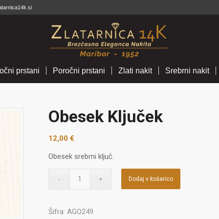
atarnica14k.si
očni prstani
Poročni prstani
Zlati nakit
Srebrni nakit
Obesek Ključek
12,00
€
Obesek srebrni ključ.
Dodaj v košarico
Šifra:
AGO249