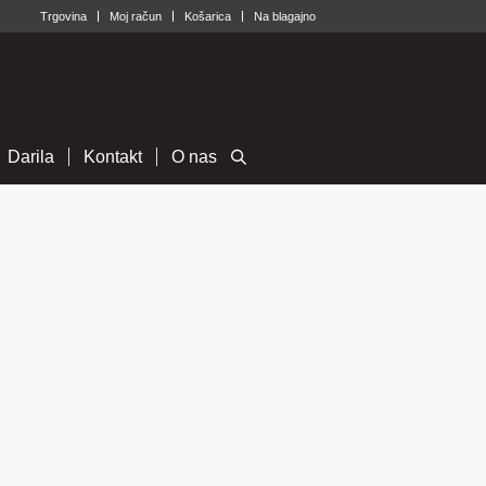
Trgovina
Moj račun
Košarica
Na blagajno
Darila
Kontakt
O nas