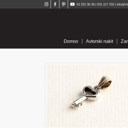
02 252 36 36
|
031 217 332
|
info@zl
Domov
Avtorski nakit
Zar