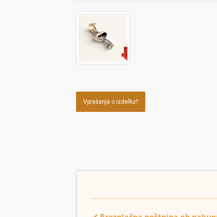
Vprašanja o izdelku?
✔ Brezplačna poštnina ob nakup