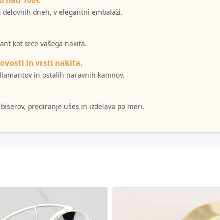
ih delovnih dneh, v elegantni embalaži.
mant kot srce vašega nakita.
ovosti in vrsti nakita.
i diamantov in ostalih naravnih kamnov.
 biserov, prediranje ušes in izdelava po meri.