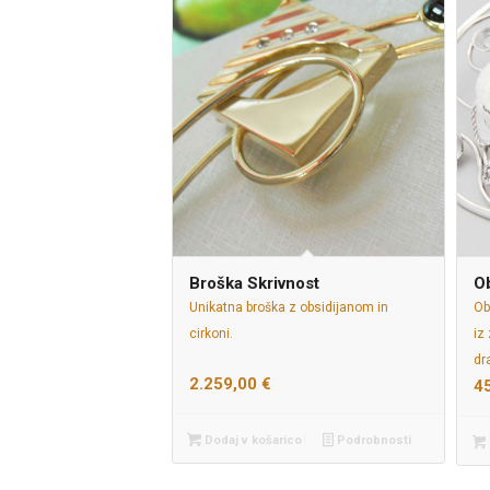
Broška Skrivnost
Ob
Unikatna broška z obsidijanom in
Ob
cirkoni.
iz
dr
2.259,00
€
4
Dodaj v košarico
Podrobnosti