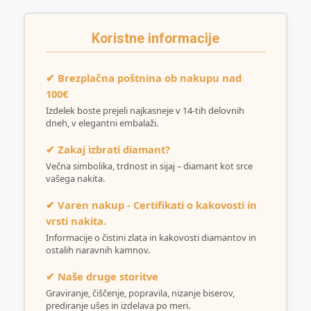
Koristne informacije
✔ Brezplačna poštnina ob nakupu nad
100€
Izdelek boste prejeli najkasneje v 14-tih delovnih
dneh, v elegantni embalaži.
✔ Zakaj izbrati diamant?
Večna simbolika, trdnost in sijaj – diamant kot srce
vašega nakita.
✔ Varen nakup - Certifikati o kakovosti in
vrsti nakita.
Informacije o čistini zlata in kakovosti diamantov in
ostalih naravnih kamnov.
✔ Naše druge storitve
Graviranje, čiščenje, popravila, nizanje biserov,
prediranje ušes in izdelava po meri.