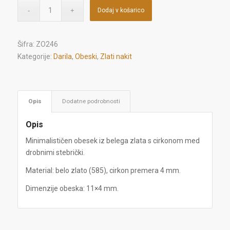
Dodaj v košarico
Šifra:
ZO246
Kategorije:
Darila
,
Obeski
,
Zlati nakit
Opis
Dodatne podrobnosti
Opis
Minimalističen obesek iz belega zlata s cirkonom med
drobnimi stebrički.
Material: belo zlato (585), cirkon premera 4 mm.
Dimenzije obeska: 11×4 mm.