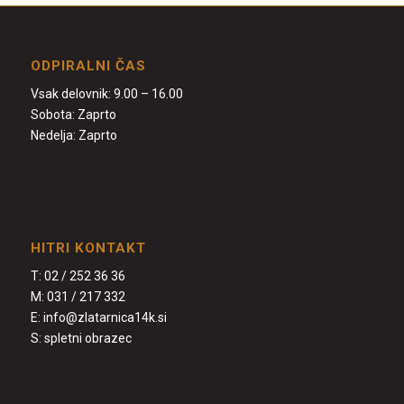
ODPIRALNI ČAS
Vsak delovnik: 9.00 – 16.00
Sobota: Zaprto
Nedelja: Zaprto
HITRI KONTAKT
T:
02 / 252 36 36
M:
031 / 217 332
E:
info@zlatarnica14k.si
S:
spletni obrazec