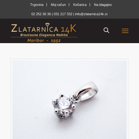
Trgovina
Moj račun
Košarica
Na blagajno
02 252 36 36
|
031 217 332
|
info@zlatarnica14k.si