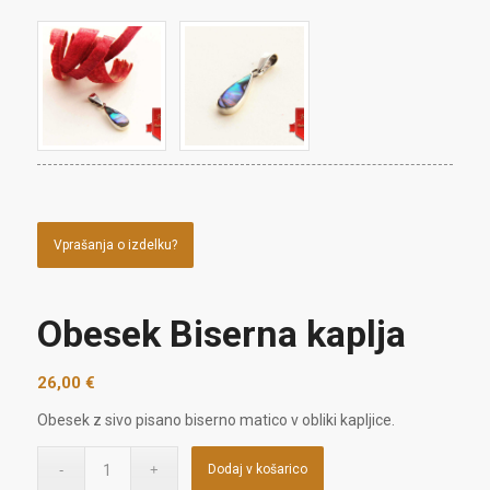
Vprašanja o izdelku?
Obesek Biserna kaplja
26,00
€
Obesek z sivo pisano biserno matico v obliki kapljice.
Dodaj v košarico