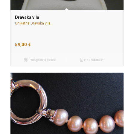
Dravska vila
Unikatna Dravska vila.
59,00
€
Prilagodi izdelek
Podrobnosti