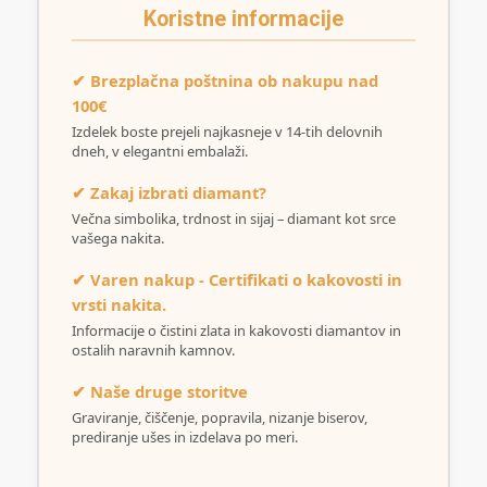
Koristne informacije
✔ Brezplačna poštnina ob nakupu nad
100€
Izdelek boste prejeli najkasneje v 14-tih delovnih
dneh, v elegantni embalaži.
✔ Zakaj izbrati diamant?
Večna simbolika, trdnost in sijaj – diamant kot srce
vašega nakita.
✔ Varen nakup - Certifikati o kakovosti in
vrsti nakita.
Informacije o čistini zlata in kakovosti diamantov in
ostalih naravnih kamnov.
✔ Naše druge storitve
Graviranje, čiščenje, popravila, nizanje biserov,
prediranje ušes in izdelava po meri.