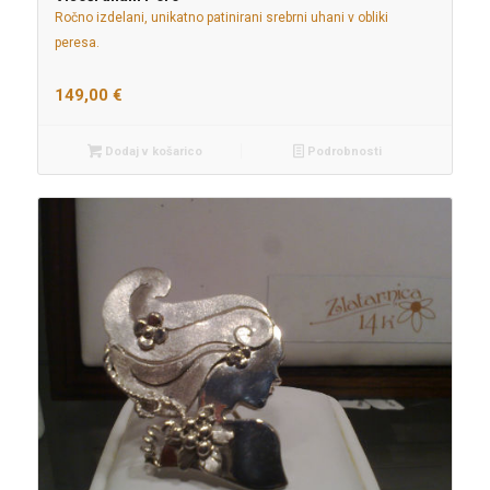
Ročno izdelani, unikatno patinirani srebrni uhani v obliki
peresa.
149,00
€
Dodaj v košarico
Podrobnosti