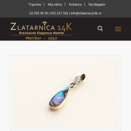
Trgovina
Moj račun
Košarica
Na blagajno
02 252 36 36
|
031 217 332
|
info@zlatarnica14k.si