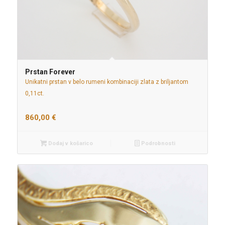
Prstan Forever
Unikatni prstan v belo rumeni kombinaciji zlata z briljantom
0,11ct.
860,00
€
Dodaj v košarico
Podrobnosti