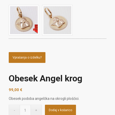
Vprašanja o izdelku?
Obesek Angel krog
99,00
€
Obesek podoba angelčka na okrogli ploščici.
Dodaj v košarico